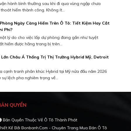
 vận hành bình thường sau khi đi qua vùng ngập chưa
thoát hiểm thành công. Không ít...
 Phòng Ngày Càng Hiếm Trên Ô Tô: Tiết Kiệm Hay Cắt
i Phí?
một lý do cho việc lốp dự phòng đang gần như tuyệt
ất hiếm được hãng trang bị trên...
Lớn Châu Á Thống Trị Thị Trường Hybrid Mỹ, Detroit
a cạnh tranh phân khúc Hybrid tại Mỹ nửa đầu năm 2026
 sự lệch pha nghiêm trọng về...
BẢN QUYỀN
Bản Quyền Thuộc Về Ô Tô Thành Phát
hiết Kế Bởi
Bonbanh.com - Chuyên Trang Mua Bán Ô Tô