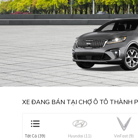
XE ĐANG BÁN TẠI CHỢ Ô TÔ THÀNH 
Tất Cả (39)
Hyundai (11)
VinFast (9)