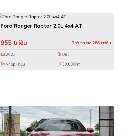
Ford Ranger Raptor 2.0L 4x4 AT
955 triệu
Trả trước 286 triệu
2023
Dầu
directions_car
local_gas_station
Nhập khẩu
39.000km
emoji_flags
edit_road