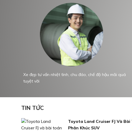
dạng
Xe đẹp tư vấn nhiệt tình, chu đáo, chế độ hậu mãi quá
tuyệt vời
TIN TỨC
Toyota Land Cruiser FJ Và Bài
Phân Khúc SUV