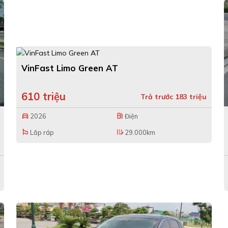
VinFast Limo Green AT
610 triệu
Trả trước 183 triệu
2026
Điện
directions_car
local_gas_station
Lắp ráp
29.000km
emoji_flags
edit_road