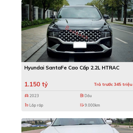
Hyundai SantaFe Cao Cấp 2.2L HTRAC
1.150 tỷ
Trả trước 345 triệu
2023
Dầu
directions_car
local_gas_station
Lắp ráp
9.000km
emoji_flags
edit_road