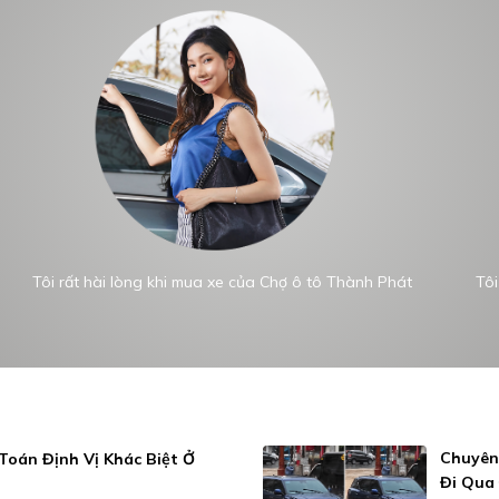
Tôi rất hài lòng khi mua xe của Chợ ô tô Thành Phát
Tôi
Chuyên 
 Toán Định Vị Khác Biệt Ở
Đi Qua