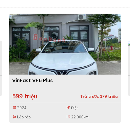
VinFast VF6 Plus
599 triệu
Trả trước 179 triệu
2024
Điện
directions_car
local_gas_station
Lắp ráp
22.000km
emoji_flags
edit_road