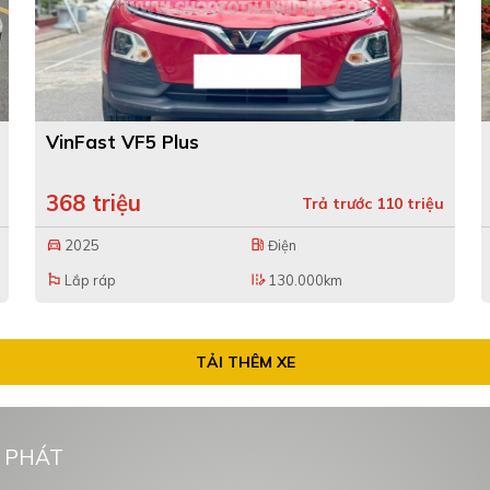
VinFast VF5 Plus
368 triệu
Trả trước 110 triệu
2025
Điện
directions_car
local_gas_station
Lắp ráp
130.000km
emoji_flags
edit_road
TẢI THÊM XE
 PHÁT