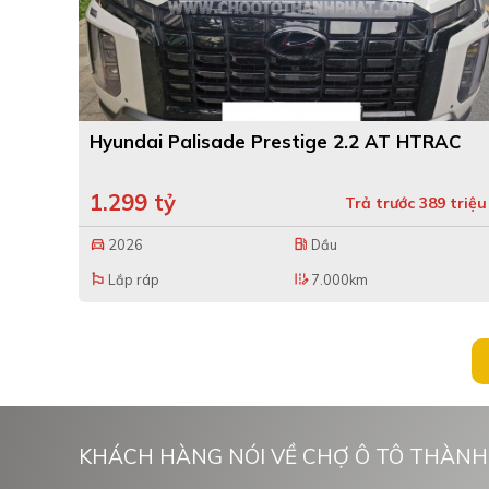
Hyundai Palisade Prestige 2.2 AT HTRAC
1.299 tỷ
Trả trước 389 triệu
2026
Dầu
directions_car
local_gas_station
Lắp ráp
7.000km
emoji_flags
edit_road
KHÁCH HÀNG NÓI VỀ CHỢ Ô TÔ THÀNH