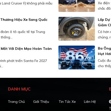
Xe điện
a Land Cruiser FJ không phải mẫu
chắc đã 
 Thương Hiệu Xe Sang Quốc
Lốp Dự
Giảm Ch
 đoàn ô tô quốc tế tại Trung
Có hơn 
thống...
chủng, r
Ba Ông 
 Mắt Với Diện Mạo Hoàn Toàn
Hụt Hơi
Cuộc đu
rình phát triển Santa Fe 2027
cho thấy
..
DANH MỤC
Trang Chủ
Giới Thiệu
Tin Tức Xe
Liên Hệ
T