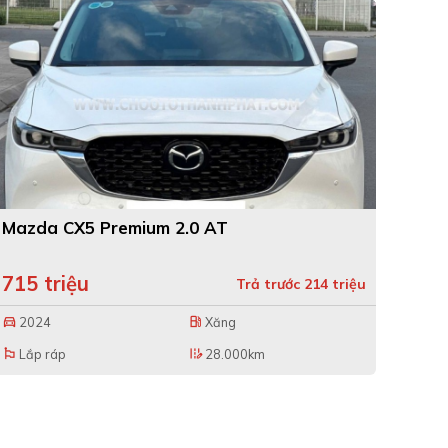
Mazda CX5 Premium 2.0 AT
715 triệu
Trả trước 214 triệu
2024
Xăng
directions_car
local_gas_station
Lắp ráp
28.000km
emoji_flags
edit_road