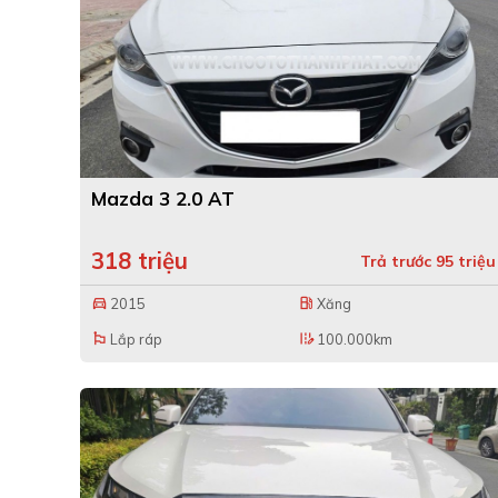
Mazda 3 2.0 AT
318 triệu
Trả trước 95 triệu
2015
Xăng
directions_car
local_gas_station
Lắp ráp
100.000km
emoji_flags
edit_road