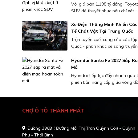
Với giá bán 1,198 tỷ đồng, Toyot
SUV dễ thuyết phục nếu chỉ xét...
Xe Điện Thông Minh Khiến Các
Tế Chật Vật Tại Trung Quốc
Trận tuyến cuối cùng của các tập
Quốc - phân khúc xe sang truyền 
Hyundai Santa Fe 2027 Sắp Ra
Mới
Hyundai tiếp tục đẩy nhanh quá t
phiên bản nâng cấp giữa vòng đời.
CHỢ Ô TÔ THÀNH PHÁT
Đường 396B ( Đường Mới Thị Trấn Quỳnh Côi) - Quỳnh
Phụ - Thái Bình