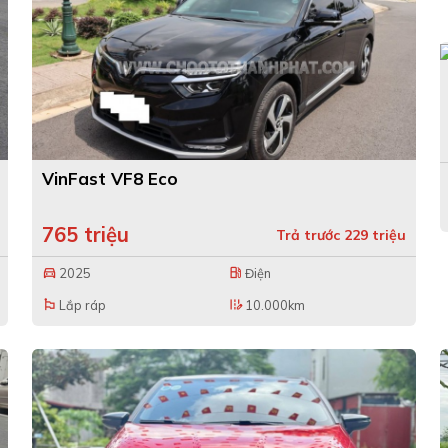
VinFast VF8 Eco
765 triệu
Trả trước 229 triệu
2025
Điện
directions_car
local_gas_station
Lắp ráp
10.000km
emoji_flags
edit_road