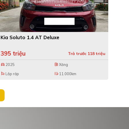
Kia Soluto 1.4 AT Deluxe
395 triệu
Trả trước 118 triệu
2025
Xăng
directions_car
local_gas_station
Lắp ráp
11.000km
emoji_flags
edit_road