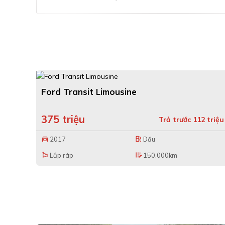
Ford Transit Limousine
375 triệu
Trả trước 112 triệu
2017
Dầu
directions_car
local_gas_station
Lắp ráp
150.000km
emoji_flags
edit_road