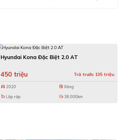
Hyundai Kona Đặc Biệt 2.0 AT
450 triệu
Trả trước 135 triệu
2020
Xăng
directions_car
local_gas_station
Lắp ráp
38.000km
emoji_flags
edit_road