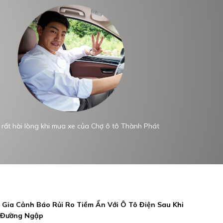
 rất hài lòng khi mua xe của Chợ ô tô Thành Phát
Xe của Chợ
chủng loại 
Gia Cảnh Báo Rủi Ro Tiềm Ẩn Với Ô Tô Điện Sau Khi
 Đường Ngập