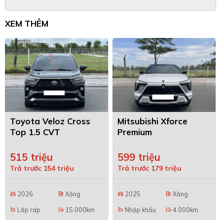
XEM THÊM
Toyota Veloz Cross
Mitsubishi Xforce
Top 1.5 CVT
Premium
515 triệu
599 triệu
Trả trước 154 triệu
Trả trước 179 triệu
2026
Xăng
2025
Xăng
directions_car
local_gas_station
directions_car
local_gas_station
Lắp ráp
15.000km
Nhập khẩu
4.000km
emoji_flags
edit_road
emoji_flags
edit_road