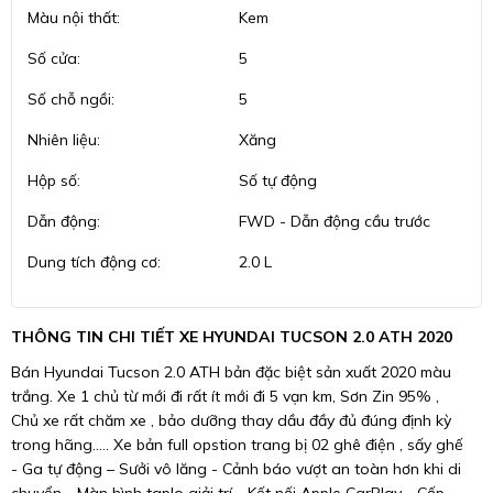
Màu nội thất:
Kem
Số cửa:
5
Số chỗ ngồi:
5
Nhiên liệu:
Xăng
Hộp số:
Số tự động
Dẫn động:
FWD - Dẫn động cầu trước
Dung tích động cơ:
2.0 L
THÔNG TIN CHI TIẾT XE HYUNDAI TUCSON 2.0 ATH 2020
Bán Hyundai Tucson 2.0 ATH bản đặc biệt sản xuất 2020 màu
trắng. Xe 1 chủ từ mới đi rất ít mới đi 5 vạn km, Sơn Zin 95% ,
Chủ xe rất chăm xe , bảo dưỡng thay dầu đầy đủ đúng định kỳ
trong hãng..... Xe bản full opstion trang bị 02 ghê điện , sấy ghế
- Ga tự động – Sưởi vô lăng - Cảnh báo vượt an toàn hơn khi di