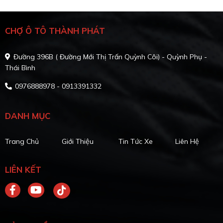
CHỢ Ô TÔ THÀNH PHÁT
Đường 396B ( Đường Mới Thị Trấn Quỳnh Côi) - Quỳnh Phụ -
Thái Bình
0976888978 - 0913391332
DANH MỤC
Trang Chủ
Giới Thiệu
Tin Tức Xe
Liên Hệ
LIÊN KẾT