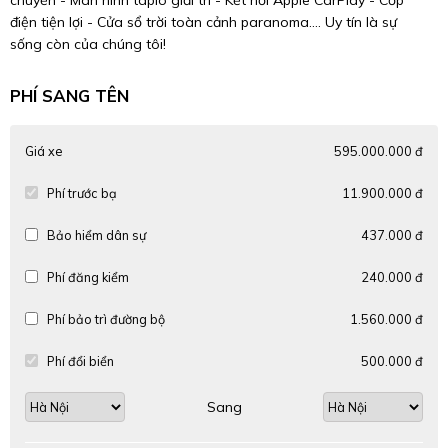
chuyển - Màn hình taplo giải trí - Kết nối Apple CarPlay - Cốp
điện tiện lợi - Cửa sổ trời toàn cảnh paranoma.... Uy tín là sự
sống còn của chúng tôi!
PHÍ SANG TÊN
Giá xe
595.000.000 đ
Phí trước bạ
11.900.000 đ
Bảo hiểm dân sự
437.000 đ
Phí đăng kiểm
240.000 đ
Phí bảo trì đường bộ
1.560.000 đ
Phí đổi biển
500.000 đ
Sang