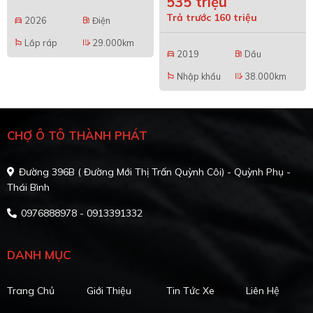
535 triệu
Trả trước 160 triệu
2026
Điện
directions_car
local_gas_station
Lắp ráp
29.000km
emoji_flags
edit_road
2019
Dầu
directions_car
local_gas_station
Nhập khẩu
38.000km
emoji_flags
edit_road
CHỢ Ô TÔ THÀNH PHÁT
Đường 396B ( Đường Mới Thị Trấn Quỳnh Côi) - Quỳnh Phụ -
Thái Bình
0976888978 - 0913391332
DANH MỤC
Trang Chủ
Giới Thiệu
Tin Tức Xe
Liên Hệ