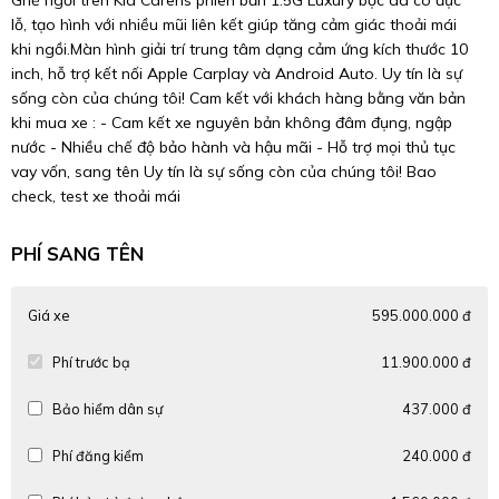
Ghế ngồi trên Kia Carens phiên bản 1.5G Luxury bọc da có đục
lỗ, tạo hình với nhiều mũi liên kết giúp tăng cảm giác thoải mái
khi ngồi.Màn hình giải trí trung tâm dạng cảm ứng kích thước 10
inch, hỗ trợ kết nối Apple Carplay và Android Auto. Uy tín là sự
sống còn của chúng tôi! Cam kết với khách hàng bằng văn bản
khi mua xe : - Cam kết xe nguyên bản không đâm đụng, ngập
nước - Nhiều chế độ bảo hành và hậu mãi - Hỗ trợ mọi thủ tục
vay vốn, sang tên Uy tín là sự sống còn của chúng tôi! Bao
check, test xe thoải mái
PHÍ SANG TÊN
Giá xe
595.000.000 đ
Phí trước bạ
11.900.000 đ
Bảo hiểm dân sự
437.000 đ
Phí đăng kiểm
240.000 đ