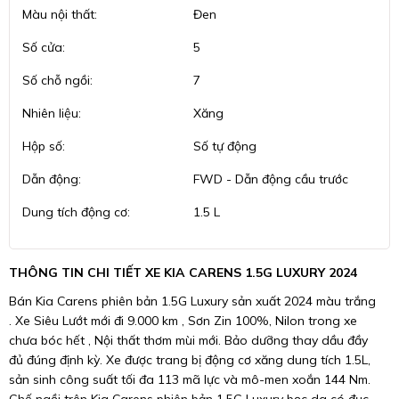
Màu nội thất:
Đen
Số cửa:
5
Số chỗ ngồi:
7
Nhiên liệu:
Xăng
Hộp số:
Số tự động
Dẫn động:
FWD - Dẫn động cầu trước
Dung tích động cơ:
1.5 L
THÔNG TIN CHI TIẾT XE KIA CARENS 1.5G LUXURY 2024
Bán Kia Carens phiên bản 1.5G Luxury sản xuất 2024 màu trắng
. Xe Siêu Lướt mới đi 9.000 km , Sơn Zin 100%, Nilon trong xe
chưa bóc hết , Nội thất thơm mùi mới. Bảo dưỡng thay dầu đầy
đủ đúng định kỳ. Xe được trang bị động cơ xăng dung tích 1.5L,
sản sinh công suất tối đa 113 mã lực và mô-men xoắn 144 Nm.