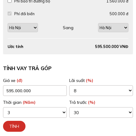
Phí bảo trì đường bộ
1.560.000 đ
Phí đổi biển
500.000 đ
Sang
Ước tính
595.500.000 VNĐ
TÍNH VAY TRẢ GÓP
Giá xe
(đ)
Lãi suất
(%)
Thời gian
(Năm)
Trả trước
(%)
TÍNH