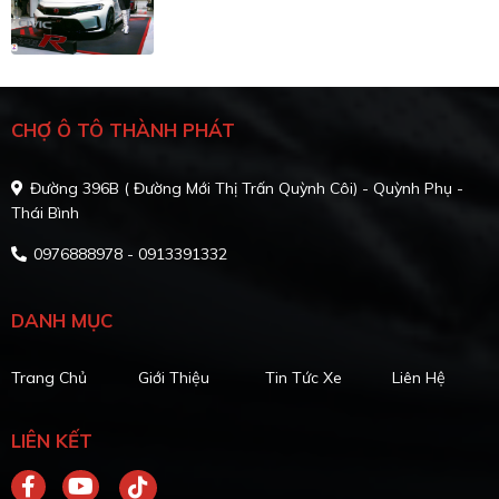
CHỢ Ô TÔ THÀNH PHÁT
Đường 396B ( Đường Mới Thị Trấn Quỳnh Côi) - Quỳnh Phụ -
Thái Bình
0976888978 - 0913391332
DANH MỤC
Trang Chủ
Giới Thiệu
Tin Tức Xe
Liên Hệ
LIÊN KẾT