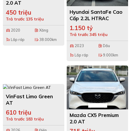
2.0 AT
Hyundai SantaFe Cao
450 triệu
Cấp 2.2L HTRAC
Trả trước 135 triệu
1.150 tỷ
2020
Xăng
directions_car
local_gas_station
Trả trước 345 triệu
Lắp ráp
38.000km
emoji_flags
edit_road
2023
Dầu
directions_car
local_gas_station
Lắp ráp
9.000km
emoji_flags
edit_road
VinFast Limo Green
AT
610 triệu
Mazda CX5 Premium
Trả trước 183 triệu
2.0 AT
2026
Điện
directions_car
local_gas_station