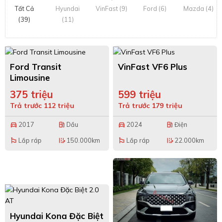
Tất Cả
Hyundai
VinFast (9)
Ford (6)
Mazda (4)
(39)
(11)
Ford Transit
VinFast VF6 Plus
Limousine
375 triệu
599 triệu
Trả trước 112 triệu
Trả trước 179 triệu
2017
Dầu
2024
Điện
directions_car
local_gas_station
directions_car
local_gas_station
Lắp ráp
150.000km
Lắp ráp
22.000km
emoji_flags
edit_road
emoji_flags
edit_road
Hyundai Kona Đặc Biệt