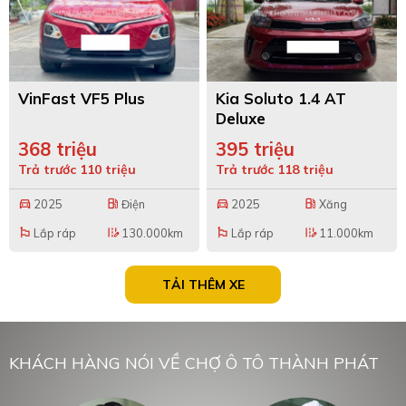
VinFast VF5 Plus
Kia Soluto 1.4 AT
Deluxe
368 triệu
395 triệu
Trả trước 110 triệu
Trả trước 118 triệu
2025
Điện
2025
Xăng
directions_car
local_gas_station
directions_car
local_gas_station
Lắp ráp
130.000km
Lắp ráp
11.000km
emoji_flags
edit_road
emoji_flags
edit_road
TẢI THÊM XE
KHÁCH HÀNG NÓI VỀ CHỢ Ô TÔ THÀNH PHÁT