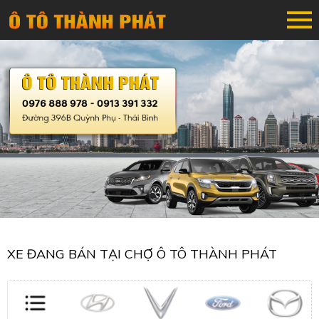
XE ĐANG BÁN TẠI CHỢ Ô TÔ THÀNH PHÁT