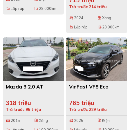
715 triệu
Trả trước 214 triệu
Lắp ráp
29.000km
emoji_flags
edit_road
2024
Xăng
directions_car
local_gas_station
Lắp ráp
28.000km
emoji_flags
edit_road
Mazda 3 2.0 AT
VinFast VF8 Eco
318 triệu
765 triệu
Trả trước 95 triệu
Trả trước 229 triệu
2015
Xăng
2025
Điện
directions_car
local_gas_station
directions_car
local_gas_station
Lắp ráp
100.000km
Lắp ráp
10.000km
emoji_flags
edit_road
emoji_flags
edit_road