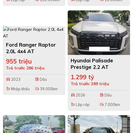
Ford Ranger Raptor
2.0L 4x4 AT
Hyundai Palisade
955 triệu
Prestige 2.2 AT
Trả trước 286 triệu
HTRAC
1.299 tỷ
2023
Dầu
directions_car
local_gas_station
Trả trước 389 triệu
Nhập khẩu
39.000km
emoji_flags
edit_road
2026
Dầu
directions_car
local_gas_station
Lắp ráp
7.000km
emoji_flags
edit_road