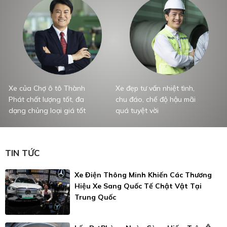
Xe của Chợ ô tô Thành
Xe đẹp tư vấn nhiệt tình,
T
Phát chất lượng tốt, đa
chu đáo, chế độ hậu mãi
x
dạng chủng loại giá tốt
quá tuyệt vời
P
TIN TỨC
Xe Điện Thông Minh Khiến Các Thương
Hiệu Xe Sang Quốc Tế Chật Vật Tại
Trung Quốc