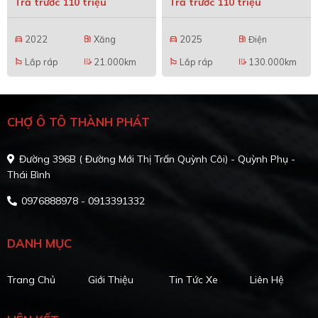
Trả trước 110 triệu
Trả trước 110 triệu
2022
Xăng
2025
Điện
directions_car
local_gas_station
directions_car
local_gas_station
Lắp ráp
21.000km
Lắp ráp
130.000km
emoji_flags
edit_road
emoji_flags
edit_road
CHỢ Ô TÔ THÀNH PHÁT
Đường 396B ( Đường Mới Thị Trấn Quỳnh Côi) - Quỳnh Phụ -
Thái Bình
0976888978 - 0913391332
DANH MỤC
Trang Chủ
Giới Thiệu
Tin Tức Xe
Liên Hệ