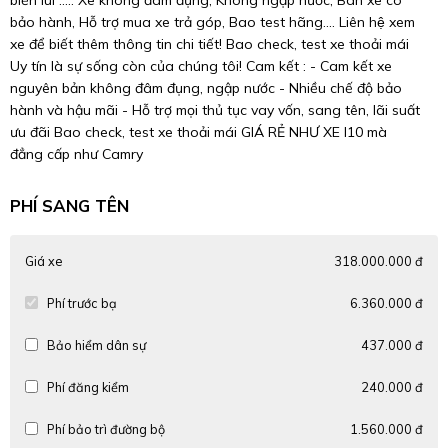
biến lùi ..... Xe không đâm đụng, Không ngập nước, Bán xe có
bảo hành, Hỗ trợ mua xe trả góp, Bao test hãng.... Liên hệ xem
xe để biết thêm thông tin chi tiết! Bao check, test xe thoải mái
Uy tín là sự sống còn của chúng tôi! Cam kết : - Cam kết xe
nguyên bản không đâm đụng, ngập nước - Nhiều chế độ bảo
hành và hậu mãi - Hỗ trợ mọi thủ tục vay vốn, sang tên, lãi suất
ưu đãi Bao check, test xe thoải mái GIÁ RẺ NHƯ XE I10 mà
đẳng cấp như Camry
PHÍ SANG TÊN
Giá xe
318.000.000 đ
Phí trước bạ
6.360.000 đ
Bảo hiểm dân sự
437.000 đ
Phí đăng kiểm
240.000 đ
Phí bảo trì đường bộ
1.560.000 đ