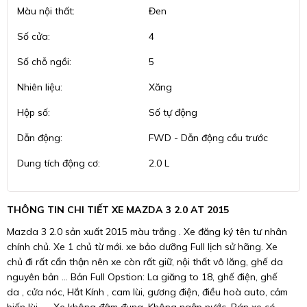
Màu nội thất:
Đen
Số cửa:
4
Số chỗ ngồi:
5
Nhiên liệu:
Xăng
Hộp số:
Số tự động
Dẫn động:
FWD - Dẫn động cầu trước
Dung tích động cơ:
2.0 L
THÔNG TIN CHI TIẾT XE MAZDA 3 2.0 AT 2015
Mazda 3 2.0 sản xuất 2015 màu trắng . Xe đăng ký tên tư nhân
chính chủ. Xe 1 chủ từ mới. xe bảo dưỡng Full lịch sử hãng. Xe
chủ đi rất cẩn thận nên xe còn rất giữ, nội thất vô lăng, ghế da
nguyên bản ... Bản Full Opstion: La giăng to 18, ghế điện, ghế
da , cửa nóc, Hắt Kính , cam lùi, gương điện, điều hoà auto, cảm