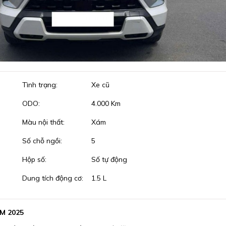
Tình trạng:
Xe cũ
ODO:
4.000 Km
Màu nội thất:
Xám
Số chỗ ngồi:
5
Hộp số:
Số tự động
Dung tích động cơ:
1.5 L
M 2025