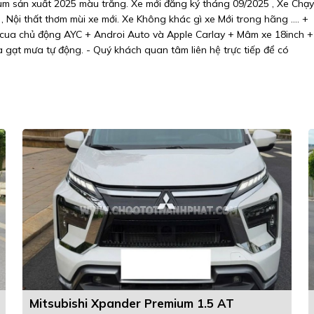
um sản xuất 2025 màu trắng. Xe mới đăng ký tháng 09/2025 , Xe Chạy
 Nội thất thơm mùi xe mới. Xe Không khác gì xe Mới trong hãng .... +
ào cua chủ động AYC + Androi Auto và Apple Carlay + Mâm xe 18inch +
và gạt mưa tự động. - Quý khách quan tâm liên hệ trực tiếp để có
Mitsubishi Xpander Premium 1.5 AT