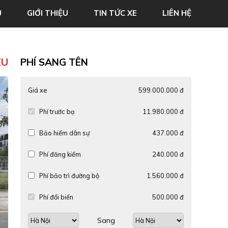
Ủ
GIỚI THIỆU
TIN TỨC XE
LIÊN HỆ
ỆU
PHÍ SANG TÊN
Giá xe
599.000.000 đ
Phí trước bạ
11.980.000 đ
Bảo hiểm dân sự
437.000 đ
Phí đăng kiểm
240.000 đ
Phí bảo trì đường bộ
1.560.000 đ
Phí đổi biển
500.000 đ
Sang