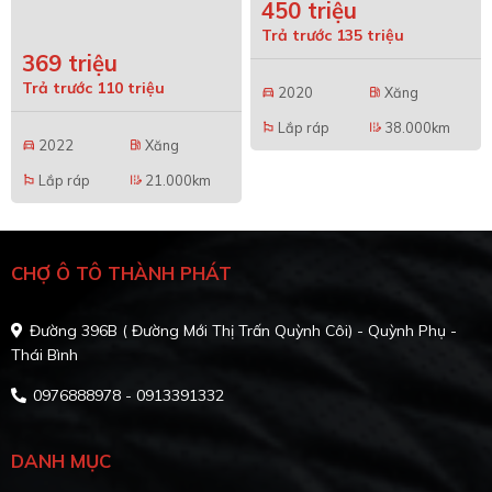
450 triệu
Trả trước 135 triệu
369 triệu
Trả trước 110 triệu
2020
Xăng
directions_car
local_gas_station
Lắp ráp
38.000km
emoji_flags
edit_road
2022
Xăng
directions_car
local_gas_station
Lắp ráp
21.000km
emoji_flags
edit_road
CHỢ Ô TÔ THÀNH PHÁT
Đường 396B ( Đường Mới Thị Trấn Quỳnh Côi) - Quỳnh Phụ -
Thái Bình
0976888978 - 0913391332
DANH MỤC