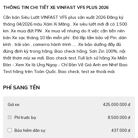
THÔNG TIN CHI TIẾT XE VINFAST VF5 PLUS 2026
Cần bán Siêu Lướt VINFAST VF5 plus sản xuất 2026 Đăng ký
tháng 04/2026 màu Xám Xi Măng . Xe siêu lướt mới đi có 1.500
km .Xe mua đứt PIN . Xe mua về nhưng do ít việc cần tiền nên
bán Xe sạc tháng 10 lần miễn phí . Đá lắp tấm bảo vệ Pin, dán
kính , trải sàn , camerra hành trình .... .Xe bảo dưỡng đầy đủ
đúng định kỳ trong hãng, Bao check hãng. Sơn Zin 100%, nội
thất thơm mùi xe mới. Bao check test. Full lịch sử hãng Xe Miễn
Bàn - Xem Xe là Ưng Ngay - Chỉ Bàn Về Giá Anh em Nhé! Bao
Test hãng trên Toàn Quốc. Bao check, test xe thoải mái
PHÍ SANG TÊN
Giá xe
425.000.000 đ
Phí trước bạ
8.500.000 đ
Bảo hiểm dân sự
437.000 đ