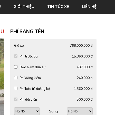
Ủ
GIỚI THIỆU
TIN TỨC XE
LIÊN HỆ
ỆU
PHÍ SANG TÊN
Giá xe
768.000.000 đ
Phí trước bạ
15.360.000 đ
Bảo hiểm dân sự
437.000 đ
Phí đăng kiểm
240.000 đ
Phí bảo trì đường bộ
1.560.000 đ
Phí đổi biển
500.000 đ
Sang