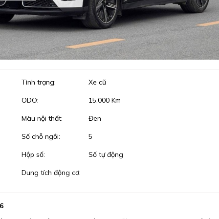
Tình trạng:
Xe cũ
ODO:
15.000 Km
Màu nội thất:
Đen
Số chỗ ngồi:
5
Hộp số:
Số tự động
Dung tích động cơ:
6