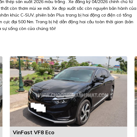
n thép sản xuất 2026 màu trắng . Xe đăng ký 04/2026 chính chủ từ
ội thất còn thơm mùi xe mới. Xe đẹp xuất sắc còn nguyên bản hành của
phân khúc C-SUV, phiên bản Plus trang bị hai động cơ điện có tổng
n cực đại 500 Nm. Trang bị hệ dẫn động hai cầu toàn thời gian (bản
là sự sống còn của chúng tôi!
VinFast VF8 Eco