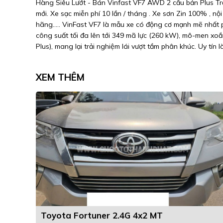
Hàng Siêu Lướt - Bán Vinfast VF7 AWD 2 cầu bản Plus Trầ
mới. Xe sạc miễn phí 10 lần / tháng . Xe sơn Zin 100% , n
hãng..... VinFast VF7 là mẫu xe có động cơ mạnh mẽ nhất 
công suất tối đa lên tới 349 mã lực (260 kW), mô-men xoắ
Plus), mang lại trải nghiệm lái vượt tầm phân khúc. Uy tín 
XEM THÊM
Toyota Fortuner 2.4G 4x2 MT