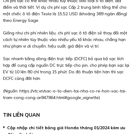
Chi phí sạc có thể khác nhau tùy thuộc vào loại ô tô điện, địa
điểm và thời tiết. Ví dụ chi phí sạc Cấp 2 trung bình tổng thể cho
một chiếc ô tô điện Tesla là 15,52 USD (khoảng 389 ngàn đồng)
theo Energy Sage.
Giống như chi phí nhiên liệu, chi phí sạc ô tô điện sẽ thay đổi một
cách tự nhiên tùy thuộc vào nhiều yếu tố khác nhau, chẳng hạn
như phạm vi di chuyển, hiệu suất, giá điện và vị trí.
Sạc nhanh bằng dòng điện trực tiếp (DCFC) bỏ qua bộ sạc tích
hợp để cung cấp nguồn DC trực tiếp cho pin, cho phép bạn sạc lại
EV từ 10 lên 80 chỉ trong 15 phút. Do đó thuận tiện hơn thì sạc
DCFC cũng đắt hơn.
(Nguồn:
https://vtc.vn/sac-o-to-dien-tai-nha-co-re-hon-sac-tai-
tram-cong-cong-ar847864.html#google_vignette
)
TIN LIÊN QUAN
Cập nhập chi tiết bảng giá Honda tháng 01/2024 kèm ưu