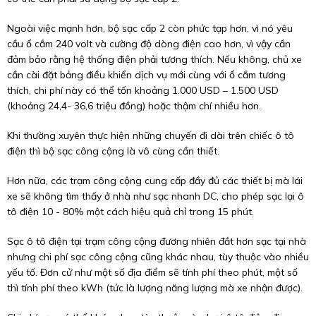
Ngoài việc mạnh hơn, bộ sạc cấp 2 còn phức tạp hơn, vì nó yêu
cầu ổ cắm 240 volt và cường độ dòng điện cao hơn, vì vậy cần
đảm bảo rằng hệ thống điện phải tương thích. Nếu không, chủ xe
cần cài đặt bảng điều khiển dịch vụ mới cùng với ổ cắm tương
thích, chi phí này có thể tốn khoảng 1.000 USD – 1.500 USD
(khoảng 24,4- 36,6 triệu đồng) hoặc thậm chí nhiều hơn.
Khi thường xuyên thực hiện những chuyến đi dài trên chiếc ô tô
điện thì bộ sạc công cộng là vô cùng cần thiết.
Hơn nữa, các trạm công cộng cung cấp đầy đủ các thiết bị mà lái
xe sẽ không tìm thấy ở nhà như sạc nhanh DC, cho phép sạc lại ô
tô điện 10 - 80% một cách hiệu quả chỉ trong 15 phút.
Sạc ô tô điện tại trạm công cộng đương nhiên đắt hơn sạc tại nhà
nhưng chi phí sạc công cộng cũng khác nhau, tùy thuộc vào nhiều
yếu tố. Đơn cử như một số địa điểm sẽ tính phí theo phút, một số
thì tính phí theo kWh (tức là lượng năng lượng mà xe nhận được).