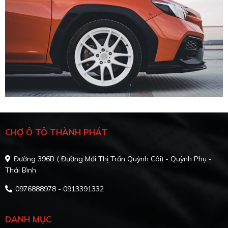
CHỢ Ô TÔ THÀNH PHÁT
Đường 396B ( Đường Mới Thị Trấn Quỳnh Côi) - Quỳnh Phụ -
Thái Bình
0976888978 - 0913391332
DANH MỤC