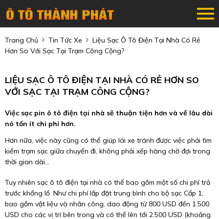
Trang Chủ
Tin Tức Xe
Liệu Sạc Ô Tô Điện Tại Nhà Có Rẻ
Hơn So Với Sạc Tại Trạm Công Cộng?
LIỆU SẠC Ô TÔ ĐIỆN TẠI NHÀ CÓ RẺ HƠN SO
VỚI SẠC TẠI TRẠM CÔNG CỘNG?
Việc sạc pin ô tô điện tại nhà sẽ thuận tiện hơn và về lâu dài
nó tốn ít chi phí hơn.
Hơn nữa, việc này cũng có thể giúp lái xe tránh được việc phải tìm
kiếm trạm sạc giữa chuyến đi, không phải xếp hàng chờ đợi trong
thời gian dài...
Tuy nhiên sạc ô tô điện tại nhà có thể bao gồm một số chi phí trả
trước khổng lồ. Như chi phí lắp đặt trung bình cho bộ sạc Cấp 1,
bao gồm vật liệu và nhân công, dao động từ 800 USD đến 1.500
USD cho các vị trí bên trong và có thể lên tới 2.500 USD (khoảng