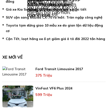
mức giá ở phân khúc
cỡ nhỏ.
đồng
1,65m không gặp vấn
nước nhẹ sau mưa.
nhất thế giới nhiều
Auto/Apple Carplay
giá rẻ này, thật khó có
đề gì với hàng ghế sau
năm.
cùng 6 loa cho âm
Giá xe Kia Sonet 02/2024 và Đánh giá xe chi tiết
thể đòi hỏi cao hơn.
của Venue.
thanh khá tốt.
SUV cận sang Mazda CX-70 ra mắt: Tràn ngập công nghệ
Toyota tạm dừng giao 10 mẫu xe do gian lận dữ liệu động
cơ
Cận Tết, loạt hãng xe ồ ạt giảm giá ô tô đời 2022 tồn hàng
XE MỚI VỀ
Ford Transit Limousine 2017
375 Triệu
VinFast VF6 Plus 2024
599 Triệu