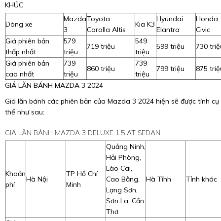
KHÚC
Mazda
Toyota
Hyundai
Honda
Dòng xe
Kia K3
3
Corolla Altis
Elantra
Civic
Giá phiên bản
579
549
719 triệu
599 triệu
730 triệ
thấp nhất
triệu
triệu
Giá phiên bản
739
739
860 triệu
799 triệu
875 triệ
cao nhất
triệu
triệu
GIÁ LĂN BÁNH MAZDA 3 2024
Giá lăn bánh các phiên bản của Mazda 3 2024 hiện sẽ được tính cụ
thể như sau:
GIÁ LĂN BÁNH MAZDA 3 DELUXE 1.5 AT SEDAN
Quảng Ninh,
Hải Phòng,
Lào Cai,
Khoản
TP Hồ Chí
Hà Nội
Cao Bằng,
Hà Tĩnh
Tỉnh khác
phí
Minh
Lạng Sơn,
Sơn La, Cần
Thơ