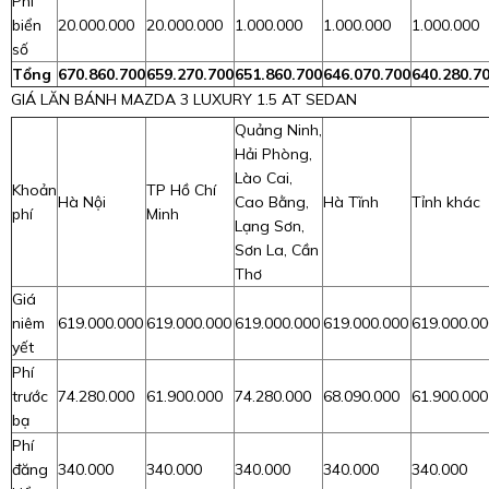
Phí
biển
20.000.000
20.000.000
1.000.000
1.000.000
1.000.000
số
Tổng
670.860.700
659.270.700
651.860.700
646.070.700
640.280.7
GIÁ LĂN BÁNH MAZDA 3 LUXURY 1.5 AT SEDAN
Quảng Ninh,
Hải Phòng,
Lào Cai,
Khoản
TP Hồ Chí
Hà Nội
Cao Bằng,
Hà Tĩnh
Tỉnh khác
phí
Minh
Lạng Sơn,
Sơn La, Cần
Thơ
Giá
niêm
619.000.000
619.000.000
619.000.000
619.000.000
619.000.00
yết
Phí
trước
74.280.000
61.900.000
74.280.000
68.090.000
61.900.000
bạ
Phí
đăng
340.000
340.000
340.000
340.000
340.000