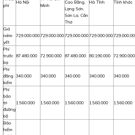
Hà Nội
Cao Bằng,
Hà Tĩnh
Tỉnh khác
phí
Minh
Lạng Sơn,
Sơn La, Cần
Thơ
Giá
niêm
729.000.000
729.000.000
729.000.000
729.000.000
729.000.00
yết
Phí
trước
87.480.000
72.900.000
87.480.000
80.190.000
72.900.000
bạ
Phí
đăng
340.000
340.000
340.000
340.000
340.000
kiểm
Phí
bảo
trì
1.560.000
1.560.000
1.560.000
1.560.000
1.560.000
đường
bộ
Bảo
hiểm