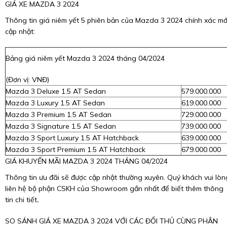
GIÁ XE MAZDA 3 2024
Thông tin giá niêm yết 5 phiên bản của Mazda 3 2024 chính xác mớ
cập nhật:
Bảng giá niêm yết Mazda 3 2024 tháng 04/2024
(Đơn vị: VNĐ)
Mazda 3 Deluxe 1.5 AT Sedan
579.000.000
Mazda 3 Luxury 1.5 AT Sedan
619.000.000
Mazda 3 Premium 1.5 AT Sedan
729.000.000
Mazda 3 Signature 1.5 AT Sedan
739.000.000
Mazda 3 Sport Luxury 1.5 AT Hatchback
639.000.000
Mazda 3 Sport Premium 1.5 AT Hatchback
679.000.000
GIÁ KHUYẾN MÃI MAZDA 3 2024 THÁNG 04/2024
Thông tin ưu đãi sẽ được cập nhật thường xuyên. Quý khách vui lòn
liên hệ bộ phận CSKH của Showroom gần nhất để biết thêm thông
tin chi tiết
.
SO SÁNH GIÁ XE MAZDA 3 2024 VỚI CÁC ĐỐI THỦ CÙNG PHÂN