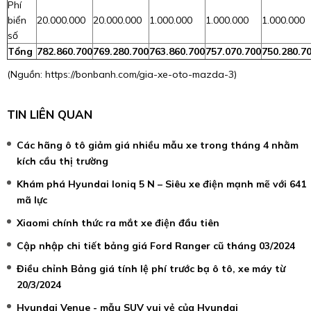
Phí
biển
20.000.000
20.000.000
1.000.000
1.000.000
1.000.000
số
Tổng
782.860.700
769.280.700
763.860.700
757.070.700
750.280.7
(Nguồn:
https://bonbanh.com/gia-xe-oto-mazda-3
)
TIN LIÊN QUAN
Các hãng ô tô giảm giá nhiều mẫu xe trong tháng 4 nhằm
kích cầu thị trường
Khám phá Hyundai Ioniq 5 N – Siêu xe điện mạnh mẽ với 641
mã lực
Xiaomi chính thức ra mắt xe điện đầu tiên
Cập nhập chi tiết bảng giá Ford Ranger cũ tháng 03/2024
Điều chỉnh Bảng giá tính lệ phí trước bạ ô tô, xe máy từ
20/3/2024
Hyundai Venue - mẫu SUV vui vẻ của Hyundai