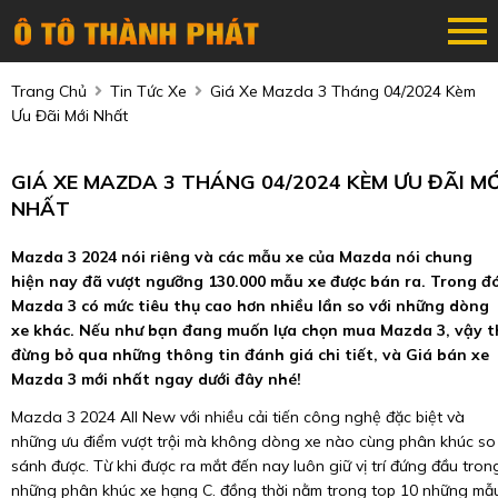
Trang Chủ
Tin Tức Xe
Giá Xe Mazda 3 Tháng 04/2024 Kèm
Ưu Đãi Mới Nhất
GIÁ XE MAZDA 3 THÁNG 04/2024 KÈM ƯU ĐÃI MỚ
NHẤT
Mazda 3 2024 nói riêng và các mẫu xe của Mazda nói chung
hiện nay đã vượt ngưỡng 130.000 mẫu xe được bán ra. Trong đó
Mazda 3 có mức tiêu thụ cao hơn nhiều lần so với những dòng
xe khác. Nếu như bạn đang muốn lựa chọn mua Mazda 3, vậy t
đừng bỏ qua những thông tin đánh giá chi tiết, và Giá bán xe
Mazda 3 mới nhất ngay dưới đây nhé!
Mazda 3 2024 All New với nhiều cải tiến công nghệ đặc biệt và
những ưu điểm vượt trội mà không dòng xe nào cùng phân khúc so
sánh được. Từ khi được ra mắt đến nay luôn giữ vị trí đứng đầu tron
những phân khúc xe hạng C. đồng thời nằm trong top 10 những mẫ