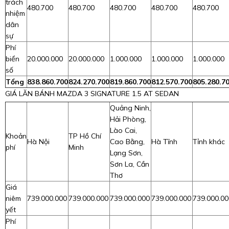
trách
480.700
480.700
480.700
480.700
480.700
nhiệm
dân
sự
Phí
biển
20.000.000
20.000.000
1.000.000
1.000.000
1.000.000
số
Tổng
838.860.700
824.270.700
819.860.700
812.570.700
805.280.7
GIÁ LĂN BÁNH MAZDA 3 SIGNATURE 1.5 AT SEDAN
Quảng Ninh,
Hải Phòng,
Lào Cai,
Khoản
TP Hồ Chí
Hà Nội
Cao Bằng,
Hà Tĩnh
Tỉnh khác
phí
Minh
Lạng Sơn,
Sơn La, Cần
Thơ
Giá
niêm
739.000.000
739.000.000
739.000.000
739.000.000
739.000.00
yết
Phí