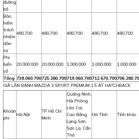
đường
bộ
Bảo
hiểm
trách
480.700
480.700
480.700
480.700
480.700
nhiệm
dân
sự
Phí
biển
20.000.000
20.000.000
1.000.000
1.000.000
1.000.000
số
Tổng
738.060.700
725.280.700
719.060.700
712.670.700
706.280.7
GIÁ LĂN BÁNH MAZDA 3 SPORT PREMIUM 1.5 AT HATCHBACK
Quảng Ninh,
Hải Phòng,
Lào Cai,
Khoản
TP Hồ Chí
Hà Nội
Cao Bằng,
Hà Tĩnh
Tỉnh khác
phí
Minh
Lạng Sơn,
Sơn La, Cần
Thơ