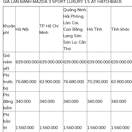
GIÁ LĂN BÁNH MAZDA 3 SPORT LUXURY 1.5 AT HATCHBACK
Quảng Ninh,
Hải Phòng,
Lào Cai,
Khoản
TP Hồ Chí
Hà Nội
Cao Bằng,
Hà Tĩnh
Tỉnh khác
phí
Minh
Lạng Sơn,
Sơn La, Cần
Thơ
Giá
niêm
639.000.000
639.000.000
639.000.000
639.000.000
639.000.00
yết
Phí
trước
76.680.000
63.900.000
76.680.000
70.290.000
63.900.000
bạ
Phí
đăng
340.000
340.000
340.000
340.000
340.000
kiểm
Phí
bảo
trì
1.560.000
1.560.000
1.560.000
1.560.000
1.560.000