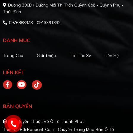
Đường 396B ( Đường Mới Thị Trấn Quỳnh Côi) - Quỳnh Phụ -
Thái Bình
0976888978 - 0913391332
DANH MỤC
Trang Chủ
Giới Thiệu
Tin Tức Xe
Liên Hệ
LIÊN KẾT
BẢN QUYỀN
Bản Quyền Thuộc Về Ô Tô Thành Phát
Thiết Kế Bởi
Bonbanh.com - Chuyên Trang Mua Bán Ô Tô