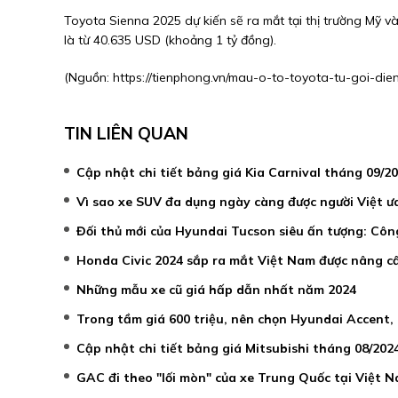
Toyota Sienna 2025 dự kiến sẽ ra mắt tại thị trường Mỹ 
là từ 40.635 USD (khoảng 1 tỷ đồng).
(Nguồn:
https://tienphong.vn/mau-o-to-toyota-tu-goi-di
TIN LIÊN QUAN
Cập nhật chi tiết bảng giá Kia Carnival tháng 09/2
Vì sao xe SUV đa dụng ngày càng được người Việt ư
Đối thủ mới của Hyundai Tucson siêu ấn tượng: Công
Honda Civic 2024 sắp ra mắt Việt Nam được nâng c
Những mẫu xe cũ giá hấp dẫn nhất năm 2024
Trong tầm giá 600 triệu, nên chọn Hyundai Accent,
Cập nhật chi tiết bảng giá Mitsubishi tháng 08/202
GAC đi theo "lối mòn" của xe Trung Quốc tại Việt N