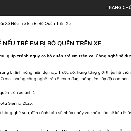
TRANG CH
ài Xế Nếu Trẻ Em Bị Bỏ Quên Trên Xe
Ế NẾU TRẺ EM BỊ BỎ QUÊN TRÊN XE
au, giúp tránh nguy cơ bỏ quên trẻ em trên xe. Công nghệ sẽ đư
ang bị tính năng hiện đại này. Trước đó, hãng từng giới thiệu hệ thố
Cross, nhưng công nghệ trên Sienna được nâng lên cấp độ cao hơn.
ota Sienna 2025.
 ở hàng ghế sau, đèn cảnh báo sẽ nhấp nháy và khóa cửa sẽ kêu 9 lầ