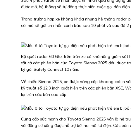
Sau 4 phút, tài xế sẽ nhận được tin nhắn qua ứng dụng đ
được mở, hệ thống sẽ tự động thực hiện cuộc gọi đến điện 
Trong trường hợp xe không khóa nhưng hệ thống radar ph
còi mà sẽ gửi tin nhắn cảnh báo sau 10 phút và sau đó 2 p
Bộ quét radar 60 Ghz trên trần xe có khả năng giám sát hà
tất cả các phiên bản của Toyota Sienna 2025 đều được tran
ký gói Safety Connect 10 năm.
Về chiếc Sienna 2025, xe được nâng cấp khoang cabin với
kỹ thuật số 12,3 inch xuất hiện trên các phiên bản XSE, Wo
lại trên các bản cao cấp.
Cung cấp sức mạnh cho Toyota Sienna 2025 vẫn là hệ truy
với động cơ xăng được hỗ trợ bởi hai mô-tơ điện. Các bả