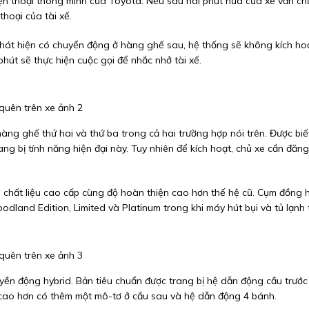
iện thoại thông minh của Toyota. Nếu sau hai phút nữa cửa xe vẫn c
thoại của tài xế.
át hiện có chuyển động ở hàng ghế sau, hệ thống sẽ không kích ho
hút sẽ thực hiện cuộc gọi để nhắc nhở tài xế.
ng ghế thứ hai và thứ ba trong cả hai trường hợp nói trên. Được biế
g bị tính năng hiện đại này. Tuy nhiên để kích hoạt, chủ xe cần đăng
 chất liệu cao cấp cùng độ hoàn thiện cao hơn thế hệ cũ. Cụm đồng 
odland Edition, Limited và Platinum trong khi máy hút bụi và tủ lạnh 
ền động hybrid. Bản tiêu chuẩn được trang bị hệ dẫn động cầu trước
n cao hơn có thêm một mô-tơ ở cầu sau và hệ dẫn động 4 bánh.