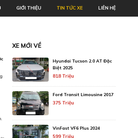
Ủ
GIỚI THIỆU
TIN TỨC XE
LIÊN HỆ
XE MỚI VỀ
ợc
Hyundai Tucson 2.0 AT Đặc
Biệt 2025
818 Triệu
ng
Ford Transit Limousine 2017
375 Triệu
n.
VinFast VF6 Plus 2024
599 Triệu