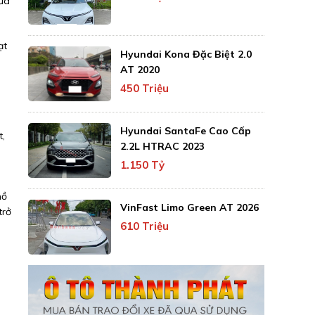
hưa
ạt
Hyundai Kona Đặc Biệt 2.0
AT 2020
450 Triệu
Hyundai SantaFe Cao Cấp
t,
2.2L HTRAC 2023
1.150 Tỷ
hồ
VinFast Limo Green AT 2026
trở
610 Triệu