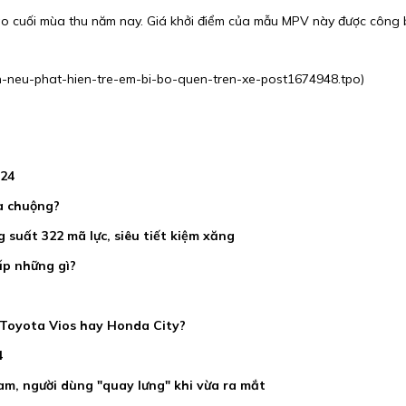
vào cuối mùa thu năm nay. Giá khởi điểm của mẫu MPV này được công 
en-neu-phat-hien-tre-em-bi-bo-quen-tren-xe-post1674948.tpo
)
024
a chuộng?
 suất 322 mã lực, siêu tiết kiệm xăng
ấp những gì?
 Toyota Vios hay Honda City?
4
am, người dùng "quay lưng" khi vừa ra mắt