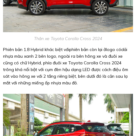
Thân xe Toyota Corolla Cross 2024
Phiên bản 1.8 Hybrid khác biệt vớiphiên bản còn lại ởlogo códải
nhựa màu xanh 2 bên logo, ngoài ra bên hông xe và đuôi xe
cũng có chữ Hybrid, phía đuôi xe Toyota Corolla Cross 2024
trông khá nổi bật với cụm đèn hậu dạng LED được cách điệu ôm
sát vào hông xe với 2 tầng riêng biệt, bên dưới đó là cản sau lạ
mắt với những miếng ốp nhựa màu đỏ.