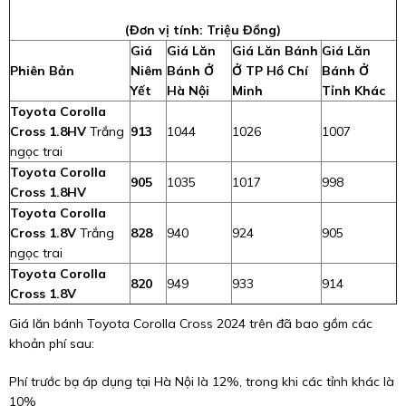
(Đơn vị tính: Triệu Đồng)
Giá
Giá Lăn
Giá Lăn Bánh
Giá Lăn
Phiên Bản
Niêm
Bánh Ở
Ở TP Hồ Chí
Bánh Ở
Yết
Hà Nội
Minh
Tỉnh Khác
Toyota Corolla
Cross 1.8HV
Trắng
913
1044
1026
1007
ngọc trai
Toyota Corolla
905
1035
1017
998
Cross 1.8HV
Toyota Corolla
Cross 1.8V
Trắng
828
940
924
905
ngọc trai
Toyota Corolla
820
949
933
914
Cross 1.8V
Giá lăn bánh Toyota Corolla Cross 2024 trên đã bao gồm các
khoản phí sau:
Phí trước bạ áp dụng tại Hà Nội là 12%, trong khi các tỉnh khác là
10%