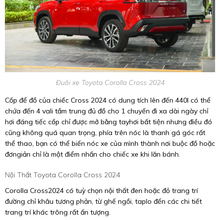
Đuôi xe Toyota Corolla Cross 2024
Cốp để đồ của chiếc Cross 2024 có dung tích lên đến 440l có thể
chứa đến 4 vali tầm trung đủ đồ cho 1 chuyến đi xa dài ngày chỉ
hơi đáng tiếc cốp chỉ được mở bằng tayhơi bất tiện nhưng điều đó
cũng không quá quan trọng, phía trên nóc là thanh gá góc rất
thể thao, bạn có thể biến nóc xe của mình thành nơi buộc đồ hoặc
đơngiản chỉ là một điểm nhấn cho chiếc xe khi lăn bánh.
Nội Thất Toyota Corolla Cross 2024
Corolla Cross2024 có tuỳ chọn nội thất đen hoặc đỏ trang trí
đường chỉ khâu tương phản, từ ghế ngồi, taplo đến các chi tiết
trang trí khác trông rất ấn tượng.