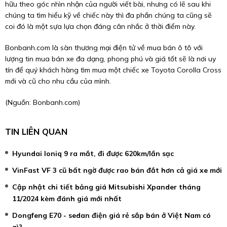
hữu theo góc nhìn nhận của người viết bài, nhưng có lẽ sau khi
chúng ta tìm hiểu kỹ về chiếc này thì đa phần chúng ta cũng sẽ
coi đó là một sựa lựa chọn đáng cân nhắc ở thời điểm này.
Bonbanh.com là sàn thương mại điện tử về mua bán ô tô với
lượng tin mua bán xe đa dạng, phong phú và giá tốt sẽ là nơi uy
tín để quý khách hàng tìm mua một chiếc xe Toyota Corolla Cross
mới và cũ cho nhu cầu của mình.
(Nguồn:
Bonbanh.com
)
TIN LIÊN QUAN
Hyundai Ioniq 9 ra mắt, đi được 620km/lần sạc
VinFast VF 3 cũ bất ngờ được rao bán đắt hơn cả giá xe mới
Cập nhật chi tiết bảng giá Mitsubishi Xpander tháng
11/2024 kèm đánh giá mới nhất
Dongfeng E70 - sedan điện giá rẻ sắp bán ở Việt Nam có
gì?