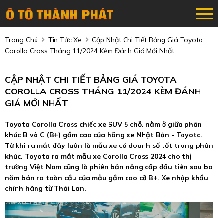
Trang Chủ
Tin Tức Xe
Cập Nhật Chi Tiết Bảng Giá Toyota
Corolla Cross Tháng 11/2024 Kèm Đánh Giá Mới Nhất
CẬP NHẬT CHI TIẾT BẢNG GIÁ TOYOTA
COROLLA CROSS THÁNG 11/2024 KÈM ĐÁNH
GIÁ MỚI NHẤT
Toyota Corolla Cross chiếc xe SUV 5 chỗ, nằm ở giữa phân
khúc B và C (B+) gầm cao của hãng xe Nhật Bản - Toyota.
Từ khi ra mắt đây luôn là mẫu xe có doanh số tốt trong phân
khúc. Toyota ra mắt mẫu xe Corolla Cross 2024 cho thị
trường Việt Nam cũng là phiên bản nâng cấp đầu tiên sau ba
năm bán ra toàn cầu của mẫu gầm cao cỡ B+. Xe nhập khẩu
chính hãng từ Thái Lan.