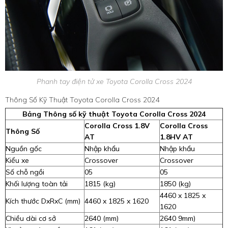
Phanh tay điện tử xe Toyota Corolla Cross 2024
Thông Số Kỹ Thuật Toyota Corolla Cross 2024
Bảng Thông số kỹ thuật Toyota Corolla Cross 2024
Corolla Cross 1.8V
Corolla Cross
Thông Số
AT
1.8HV AT
Nguồn gốc
Nhập khẩu
Nhập khẩu
Kiểu xe
Crossover
Crossover
Số chỗ ngồi
05
05
Khối lượng toàn tải
1815 (kg)
1850 (kg)
4460 x 1825 x
Kích thước DxRxC (mm)
4460 x 1825 x 1620
1620
Chiều dài cơ sở
2640 (mm)
2640 9mm)