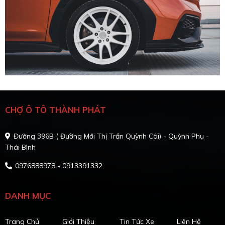
CHỢ Ô TÔ THÀNH PHÁT
Đường 396B ( Đường Mới Thị Trấn Quỳnh Côi) - Quỳnh Phụ -
Thái Bình
0976888978 - 0913391332
DANH MỤC
Trang Chủ
Giới Thiệu
Tin Tức Xe
Liên Hệ