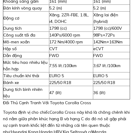
Khoảng sáng gầm
161 (mm)
161 (mm)
Bán kính vòng quay
5,2 (m)
5,2 (m)
Xăng, 2ZR-FBE, 1.8L,
Xăng lai điện
Động cơ
i4, DOHC
(hybrid)
Dung tích
1798 (cc)
1798 (cc)/600V
Công suất tối đa
140Ps/6000 rpm
98Ps+72Ps
Mô-men xoắn
172 Nm/4000 rpm
142Nm+163Nm
Hộp số
CVT
eCVT
Dẫn động
FWD
FWD
Mức tiêu hao nhiêu liệu
7,55 lít /100km
3,67 lít /100km
hỗn hợp
Tiêu chuẩn khí thải
EURO 5
EURO 5
Bánh xe
225/50 R18
225/50 R18
Dung tích bình nhiên
47 (lít)
36 (lít)
liệu
Đối Thủ Cạnh Tranh Với Toyota Corolla Cross
Toyota định vị cho chiếcCorolla Cross này khá là chông chênh khi
nó nằm giữa phân khúc hạng B và hạng C do đó nó sẽ gặp phải
sự cạnh tranh khốc liệt đến từ những cái tên quen thuộc
như:Hyundai Kona,Honda HRV,Kia Seltosvà cảMazda