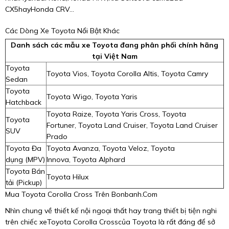
CX5hayHonda CRV...
Các Dòng Xe Toyota Nổi Bật Khác
Danh sách các mẫu xe Toyota đang phân phối chính hãng
tại Việt Nam
Toyota
Toyota Vios, Toyota Corolla Altis, Toyota Camry
Sedan
Toyota
Toyota Wigo, Toyota Yaris
Hatchback
Toyota Raize, Toyota Yaris Cross, Toyota
Toyota
Fortuner, Toyota Land Cruiser, Toyota Land Cruiser
SUV
Prado
Toyota Đa
Toyota Avanza, Toyota Veloz, Toyota
dụng (MPV)
Innova, Toyota Alphard
Toyota Bán
Toyota Hilux
tải (Pickup)
Mua Toyota Corolla Cross Trên Bonbanh.Com
Nhìn chung về thiết kế nội ngoại thất hay trang thiết bị tiện nghi
trên chiếc xeToyota Corolla Crosscủa Toyota là rất đáng để sở