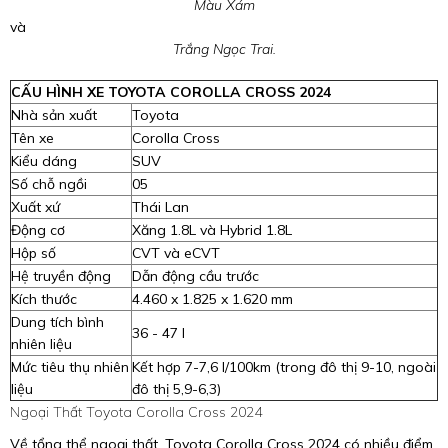
Màu Xám
và
Trắng Ngọc Trai.
CẤU HÌNH XE TOYOTA COROLLA CROSS 2024
Nhà sản xuất
Toyota
Tên xe
Corolla Cross
Kiểu dáng
SUV
Số chỗ ngồi
05
Xuất xứ
Thái Lan
Động cơ
Xăng 1.8L và Hybrid 1.8L
Hộp số
CVT và eCVT
Hệ truyền động
Dẫn động cầu trước
Kích thước
4.460 x 1.825 x 1.620 mm
Dung tích bình
36 - 47 l
nhiên liệu
Mức tiêu thụ nhiên
Kết hợp 7-7,6 l/100km (trong đô thị 9-10, ngoài
liệu
đô thị 5,9-6,3)
Ngoại Thất Toyota Corolla Cross 2024
Về tổng thể ngoại thất, Toyota Corolla Cross 2024 có nhiều điểm