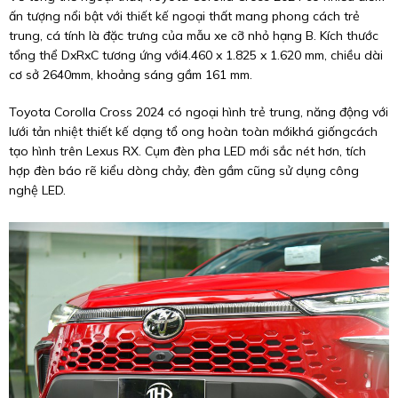
ấn tượng nổi bật với thiết kế ngoại thất mang phong cách trẻ
trung, cá tính là đặc trưng của mẫu xe cỡ nhỏ hạng B. Kích thước
tổng thể DxRxC tương ứng với4.460 x 1.825 x 1.620 mm, chiều dài
cơ sở 2640mm, khoảng sáng gầm 161 mm.
Toyota Corolla Cross 2024 có ngoại hình trẻ trung, năng động với
lưới tản nhiệt thiết kế dạng tổ ong hoàn toàn mớikhá giốngcách
tạo hình trên Lexus RX. Cụm đèn pha LED mới sắc nét hơn, tích
hợp đèn báo rẽ kiểu dòng chảy, đèn gầm cũng sử dụng công
nghệ LED.