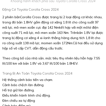
Khoang hành khách phía sau Toyota Corolla Cross 2024
Động Cơ Toyota Corolla Cross 2024
2 phiên bảnCorolla Cross được trang bị 2 loại động cơ khác nhau,
trong đó bản 1.8HV gồm động cơ xăng 1.8 lít cho công suất 97
mã lực, mô-men xoắn cực đại 142 Nmkết hợp với một môtơ điện
công suất 71 mã lực, mô-men xoắn 163 Nm. Trênbản 1.8V lại được
trang bị động cơ xăng 4 xi-lanh thẳng hàng dung tích 1,8 lít cho
ra công suất 138 mã lực, momen xoắn 172Nm.Cả hai đều sử dụng
hộp số vô cấp CVT, dẫn động cầu trước.
Theo công bố của nhà sản, mức tiêu thụ nhiên liệu hỗn hợp 7,55
lít/100 km với bản 1.8V và 3,67 lít/100 bản 1.8HEV.
Trang Bị An Toàn Toyota Corolla Cross 2024
Hệ thống cảnh báo tiền va chạm.
Cảnh báo chệch làn đường.
Hỗ trợ giữ làn đường.
Điều khiển hành trình chủ động.
Đèn chiếu xa tự động
Cảnh báo điểm mù