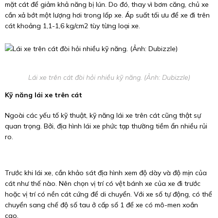
mặt cát để giảm khả năng bị lún. Do đó, thay vì bơm căng, chủ xe
cần xả bớt một lượng hơi trong lốp xe. Áp suất tối ưu để xe đi trên
cát khoảng 1,1-1,6 kg/cm2 tùy từng loại xe.
Lái xe trên cát đòi hỏi nhiều kỹ năng. (Ảnh: Dubizzle)
Kỹ năng lái xe trên cát
Ngoài các yếu tố kỹ thuật, kỹ năng lái xe trên cát cũng thật sự
quan trọng. Bởi, địa hình lái xe phức tạp thường tiềm ẩn nhiều rủi
ro.
Trước khi lái xe, cần khảo sát địa hình xem độ dày và độ mịn của
cát như thế nào. Nên chọn vị trí có vệt bánh xe của xe đi trước
hoặc vị trí có nền cát cứng để di chuyển. Với xe số tự động, có thể
chuyển sang chế độ số tau ở cấp số 1 để xe có mô-men xoắn
cao.