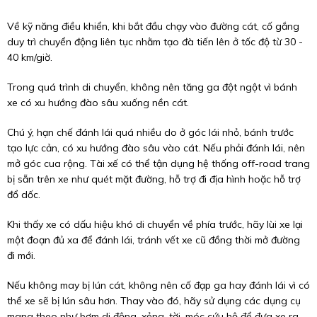
Về kỹ năng điều khiển, khi bắt đầu chạy vào đường cát, cố gắng
duy trì chuyển động liên tục nhằm tạo đà tiến lên ở tốc độ từ 30 -
40 km/giờ.
Trong quá trình di chuyển, không nên tăng ga đột ngột vì bánh
xe có xu hướng đào sâu xuống nền cát.
Chú ý, hạn chế đánh lái quá nhiều do ở góc lái nhỏ, bánh trước
tạo lực cản, có xu hướng đào sâu vào cát. Nếu phải đánh lái, nên
mở góc cua rộng. Tài xế có thể tận dụng hệ thống off-road trang
bị sẵn trên xe như quét mặt đường, hỗ trợ đi địa hình hoặc hỗ trợ
đổ dốc.
Khi thấy xe có dấu hiệu khó di chuyển về phía trước, hãy lùi xe lại
một đoạn đủ xa để đánh lái, tránh vết xe cũ đồng thời mở đường
đi mới.
Nếu không may bị lún cát, không nên cố đạp ga hay đánh lái vì có
thể xe sẽ bị lún sâu hơn. Thay vào đó, hãy sử dụng các dụng cụ
mang theo như bơm di động, xẻng, tời, móc cứu hộ để đưa xe ra