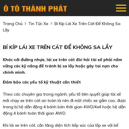
Trang Chủ
Tin Tức Xe
Bí Kíp Lái Xe Trên Cát Để Không Sa
Lầy
BÍ KÍP LÁI XE TRÊN CÁT ĐỂ KHÔNG SA LẦY
Khác với đường nhựa, lái xe trên cát đòi hỏi tài xế phải nắm
vững các kỹ năng để tránh bị sa lầy hoặc gây tai nạn cho
chính mình.
Đảm bảo các yếu tố kỹ thuật cần thiết
Theo các chuyên gia trong ngành, yếu tố tiên quyết giúp tài xế
mới chạy xe trên cát an toàn là nên đi một chiếc xe gầm cao, được
trang bị hệ dẫn động 4 bánh bán thời gian 4WD/4x4 hoặc hệ dẫn
động 4 bánh toàn thời gian AWD.
Khi lái xe trên cát, cần tăng diện tích tiếp xúc của lốp xe với bề