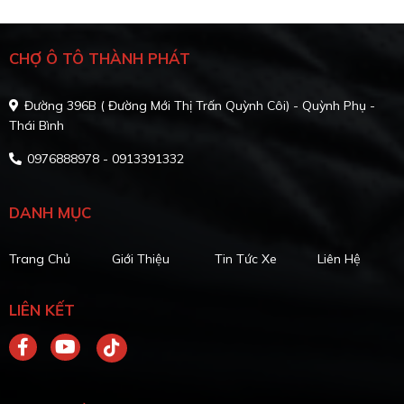
CHỢ Ô TÔ THÀNH PHÁT
Đường 396B ( Đường Mới Thị Trấn Quỳnh Côi) - Quỳnh Phụ -
Thái Bình
0976888978 - 0913391332
DANH MỤC
Trang Chủ
Giới Thiệu
Tin Tức Xe
Liên Hệ
LIÊN KẾT