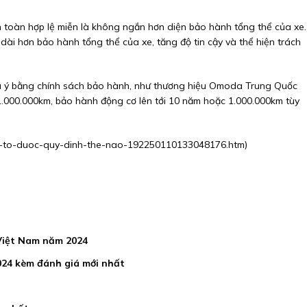
n toàn hợp lệ miễn là không ngắn hơn diện bảo hành tổng thể của xe.
ài hơn bảo hành tổng thể của xe, tăng độ tin cậy và thể hiện trách
ú ý bằng chính sách bảo hành, như thương hiệu Omoda Trung Quốc
000.000km, bảo hành động cơ lên tới 10 năm hoặc 1.000.000km tùy
-o-to-duoc-quy-dinh-the-nao-192250110133048176.htm
)
 Việt Nam năm 2024
024 kèm đánh giá mới nhất