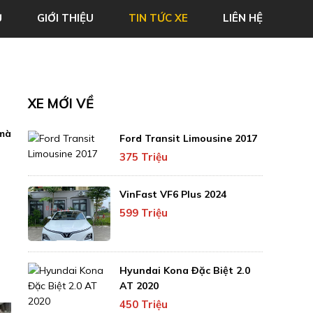
Ủ
GIỚI THIỆU
TIN TỨC XE
LIÊN HỆ
XE MỚI VỀ
 mà
Ford Transit Limousine 2017
375 Triệu
VinFast VF6 Plus 2024
599 Triệu
Hyundai Kona Đặc Biệt 2.0
AT 2020
450 Triệu