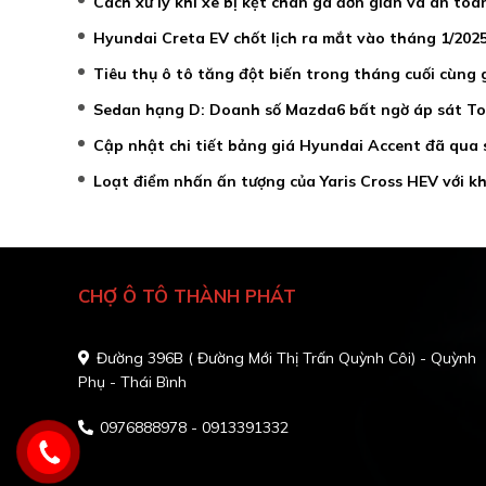
Cách xử lý khi xe bị kẹt chân ga đơn giản và an toà
Hyundai Creta EV chốt lịch ra mắt vào tháng 1/202
Tiêu thụ ô tô tăng đột biến trong tháng cuối cùng 
Sedan hạng D: Doanh số Mazda6 bất ngờ áp sát T
Cập nhật chi tiết bảng giá Hyundai Accent đã qua 
Loạt điểm nhấn ấn tượng của Yaris Cross HEV với k
CHỢ Ô TÔ THÀNH PHÁT
Đường 396B ( Đường Mới Thị Trấn Quỳnh Côi) - Quỳnh
Phụ - Thái Bình
0976888978 - 0913391332