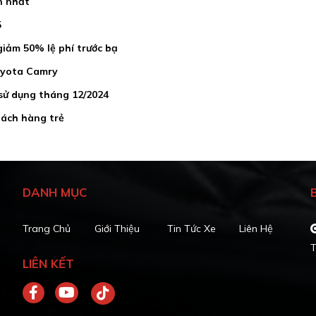
n nhất
5
giảm 50% lệ phí trước bạ
oyota Camry
sử dụng tháng 12/2024
hách hàng trẻ
DANH MỤC
Trang Chủ
Giới Thiệu
Tin Tức Xe
Liên Hệ
T
LIÊN KẾT