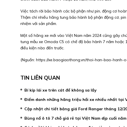
Việc tách rời bảo hành các bộ phận như pin, động cơ hoà
Thậm chí nhiều hãng tung bảo hành bộ phận động cơ, pin d
nhiệm với sản phẩm.
Một số hãng xe mới vào Việt Nam năm 2024 cũng gây ch
tung mẫu xe Omoda C5 có chế độ bảo hành 7 năm hoặc 1.
điều kiện nào đến trước.
(Nguồn:
https://xe.baogiaothong.vn/thoi-han-bao-hanh
TIN LIÊN QUAN
Bí kíp lái xe trên cát để không sa lầy
Điểm danh những hãng triệu hồi xe nhiều nhất tại
Cập nhật chi tiết bảng giá Ford Ranger tháng 12/2
Bùng nổ ô tô 7 chỗ giá rẻ tại Việt Nam dịp cuối năm