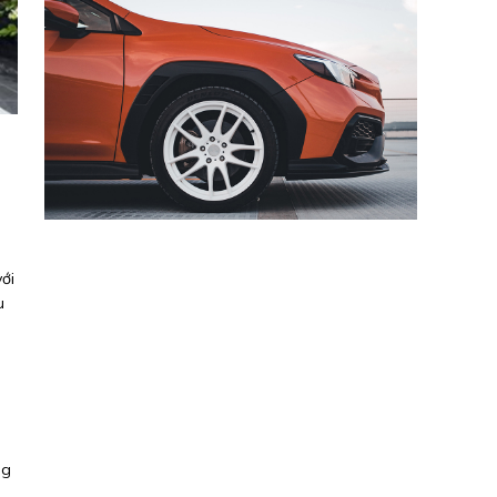
ới
u
ng