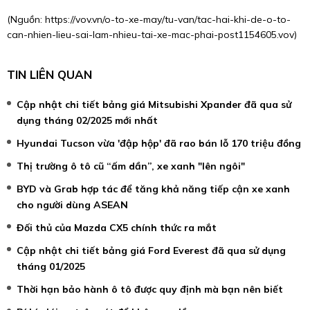
(Nguồn:
https://vov.vn/o-to-xe-may/tu-van/tac-hai-khi-de-o-to-
can-nhien-lieu-sai-lam-nhieu-tai-xe-mac-phai-post1154605.vov
)
TIN LIÊN QUAN
Cập nhật chi tiết bảng giá Mitsubishi Xpander đã qua sử
dụng tháng 02/2025 mới nhất
Hyundai Tucson vừa 'đập hộp' đã rao bán lỗ 170 triệu đồng
Thị trường ô tô cũ “ấm dần”, xe xanh "lên ngôi"
BYD và Grab hợp tác để tăng khả năng tiếp cận xe xanh
cho người dùng ASEAN
Đối thủ của Mazda CX5 chính thức ra mắt
Cập nhật chi tiết bảng giá Ford Everest đã qua sử dụng
tháng 01/2025
Thời hạn bảo hành ô tô được quy định mà bạn nên biết