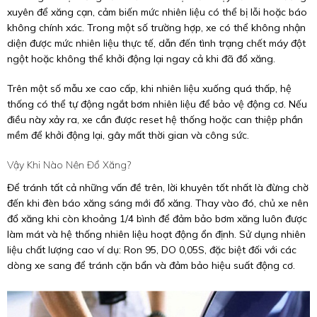
xuyên để xăng cạn, cảm biến mức nhiên liệu có thể bị lỗi hoặc báo
không chính xác. Trong một số trường hợp, xe có thể không nhận
diện được mức nhiên liệu thực tế, dẫn đến tình trạng chết máy đột
ngột hoặc không thể khởi động lại ngay cả khi đã đổ xăng.
Trên một số mẫu xe cao cấp, khi nhiên liệu xuống quá thấp, hệ
thống có thể tự động ngắt bơm nhiên liệu để bảo vệ động cơ. Nếu
điều này xảy ra, xe cần được reset hệ thống hoặc can thiệp phần
mềm để khởi động lại, gây mất thời gian và công sức.
Vậy Khi Nào Nên Đổ Xăng?
Để tránh tất cả những vấn đề trên, lời khuyên tốt nhất là đừng chờ
đến khi đèn báo xăng sáng mới đổ xăng. Thay vào đó, chủ xe nên
đổ xăng khi còn khoảng 1/4 bình để đảm bảo bơm xăng luôn được
làm mát và hệ thống nhiên liệu hoạt động ổn định. Sử dụng nhiên
liệu chất lượng cao ví dụ: Ron 95, DO 0,05S, đặc biệt đối với các
dòng xe sang để tránh cặn bẩn và đảm bảo hiệu suất động cơ.