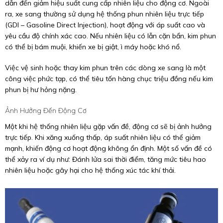
dẫn đến giảm hiệu suất cung cấp nhiên liệu cho động cơ. Ngoài
ra, xe sang thường sử dụng hệ thống phun nhiên liệu trực tiếp
(GDI – Gasoline Direct Injection), hoạt động với áp suất cao và
yêu cầu độ chính xác cao. Nếu nhiên liệu có lẫn cặn bẩn, kim phun
có thể bị bám muội, khiến xe bị giật, ì máy hoặc khó nổ.
Việc vệ sinh hoặc thay kim phun trên các dòng xe sang là một
công việc phức tạp, có thể tiêu tốn hàng chục triệu đồng nếu kim
phun bị hư hỏng nặng.
Ảnh Hưởng Đến Động Cơ
Một khi hệ thống nhiên liệu gặp vấn đề, động cơ sẽ bị ảnh hưởng
trực tiếp. Khi xăng xuống thấp, áp suất nhiên liệu có thể giảm
mạnh, khiến động cơ hoạt động không ổn định. Một số vấn đề có
thể xảy ra ví dụ như: Đánh lửa sai thời điểm, tăng mức tiêu hao
nhiên liệu hoặc gây hại cho hệ thống xúc tác khí thải.