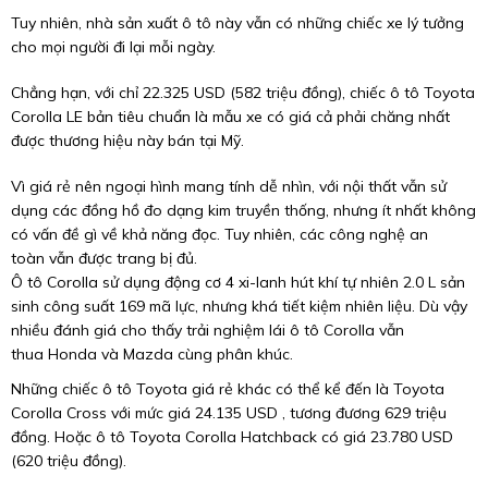
Tuy nhiên, nhà sản xuất ô tô này vẫn có những chiếc xe lý tưởng
cho mọi người đi lại mỗi ngày.
Chẳng hạn, với chỉ 22.325 USD (582 triệu đồng), chiếc ô tô Toyota
Corolla LE bản tiêu chuẩn là mẫu xe có giá cả phải chăng nhất
được thương hiệu này bán tại Mỹ.
Vì giá rẻ nên ngoại hình mang tính dễ nhìn, với nội thất vẫn sử
dụng các đồng hồ đo dạng kim truyền thống, nhưng ít nhất không
có vấn đề gì về khả năng đọc. Tuy nhiên, các công nghệ an
toàn vẫn được trang bị đủ.
Ô tô Corolla sử dụng động cơ 4 xi-lanh hút khí tự nhiên 2.0 L sản
sinh công suất 169 mã lực, nhưng khá tiết kiệm nhiên liệu. Dù vậy
nhiều đánh giá cho thấy trải nghiệm lái ô tô Corolla vẫn
thua Honda và Mazda cùng phân khúc.
Những chiếc ô tô Toyota giá rẻ khác có thể kể đến là Toyota
Corolla Cross với mức giá 24.135 USD , tương đương 629 triệu
đồng. Hoặc ô tô Toyota Corolla Hatchback có giá 23.780 USD
(620 triệu đồng).