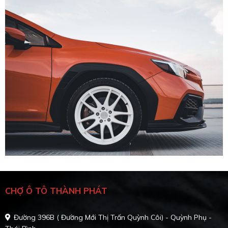
CHỢ Ô TÔ THÀNH PHÁT
Đường 396B ( Đường Mới Thị Trấn Quỳnh Côi) - Quỳnh Phụ -