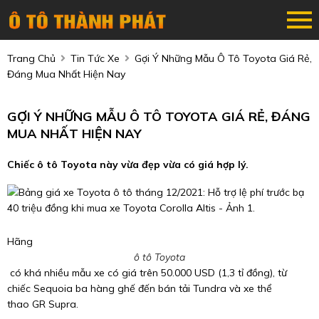
Trang Chủ
Tin Tức Xe
Gợi Ý Những Mẫu Ô Tô Toyota Giá Rẻ,
Đáng Mua Nhất Hiện Nay
GỢI Ý NHỮNG MẪU Ô TÔ TOYOTA GIÁ RẺ, ĐÁNG
MUA NHẤT HIỆN NAY
Chiếc ô tô Toyota này vừa đẹp vừa có giá hợp lý.
Hãng
ô tô Toyota
có khá nhiều mẫu xe có giá trên 50.000 USD (1,3 tỉ đồng), từ
chiếc Sequoia ba hàng ghế đến bán tải Tundra và xe thể
thao GR Supra.