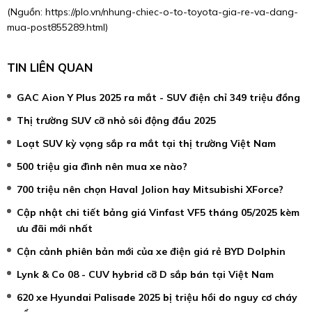
(Nguồn:
https://plo.vn/nhung-chiec-o-to-toyota-gia-re-va-dang-
mua-post855289.html
)
TIN LIÊN QUAN
GAC Aion Y Plus 2025 ra mắt - SUV điện chỉ 349 triệu đồng
Thị trường SUV cỡ nhỏ sôi động đầu 2025
Loạt SUV kỳ vọng sắp ra mắt tại thị trường Việt Nam
500 triệu gia đình nên mua xe nào?
700 triệu nên chọn Haval Jolion hay Mitsubishi XForce?
Cập nhật chi tiết bảng giá Vinfast VF5 tháng 05/2025 kèm
ưu đãi mới nhất
Cận cảnh phiên bản mới của xe điện giá rẻ BYD Dolphin
Lynk & Co 08 - CUV hybrid cỡ D sắp bán tại Việt Nam
620 xe Hyundai Palisade 2025 bị triệu hồi do nguy cơ cháy