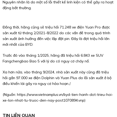
Nguyên nhân là do một số lỗi thiết kế linh kiện có thể gây ra hoạt
động bất thường.
Đồng thời, hãng cũng sẽ triệu hồi 71.248 xe điện Yuan Pro được
sản xuất từ tháng 2/2021-8/2022 do các vấn đề trong quá trình
sản xuất ảnh hưởng đến việc lắp đặt pin. Đây là đợt triệu hồi lớn
mới nhất của BYD.
Trước đó vào tháng 1/2025, hãng đã triệu hồi 6.843 xe SUV
Fangchengbao Bao 5 với lý do có nguy cơ cháy nổ.
Xa hơn nữa, vào tháng 9/2024, nhà sản xuất này cũng đã triệu
hồi gần 97.000 xe điện Dolphin và Yuan Plus do lỗi sản xuất ở bộ
điều khiển lái gây ra nguy cơ hỏa hoạn./.
(Nguồn:
https://www.vietnamplus.vn/byd-tien-hanh-dot-trieu-hoi-
xe-lon-nhat-tu-truoc-den-nay-post1070894.vnp
)
TIN LIÊN QUAN