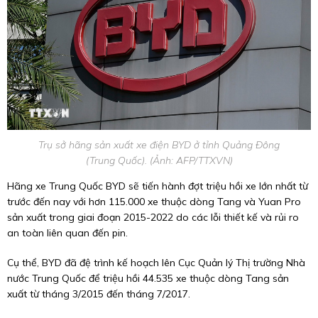
Trụ sở hãng sản xuất xe điện BYD ở tỉnh Quảng Đông
(Trung Quốc). (Ảnh: AFP/TTXVN)
Hãng xe Trung Quốc BYD sẽ tiến hành đợt triệu hồi xe lớn nhất từ
trước đến nay với hơn 115.000 xe thuộc dòng Tang và Yuan Pro
sản xuất trong giai đoạn 2015-2022 do các lỗi thiết kế và rủi ro
an toàn liên quan đến pin.
Cụ thể, BYD đã đệ trình kế hoạch lên Cục Quản lý Thị trường Nhà
nước Trung Quốc để triệu hồi 44.535 xe thuộc dòng Tang sản
xuất từ tháng 3/2015 đến tháng 7/2017.