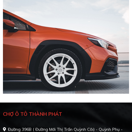
CHỢ Ô TÔ THÀNH PHÁT
Đường 396B ( Đường Mới Thị Trấn Quỳnh Côi) - Quỳnh Phụ -