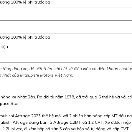
đương 100% lệ phí trước bạ
đương 100% lệ phí trước bạ
 liệu
 từng dòng xe, để biết thêm chi tiết về điều kiện và điều khoản chươn
ần nhất của Mitsubishi Motors Việt Nam.
hãng xe Nhật Bản. Ra đời từ năm 1978, đã trải qua 6 thế hệ và với c
 Space Star…
subishi Attrage 2023 thế hệ mới với 2 phiên bản nâng cấp MT đầu n
tsubishi Attrage đang bán là Attrage 1.2MT và 1.2 CVT. Xe được nhập
 1.2L Mivec, đi kèm hộp số sàn 5 cấp và hộp số tự động vô cấp CVT.