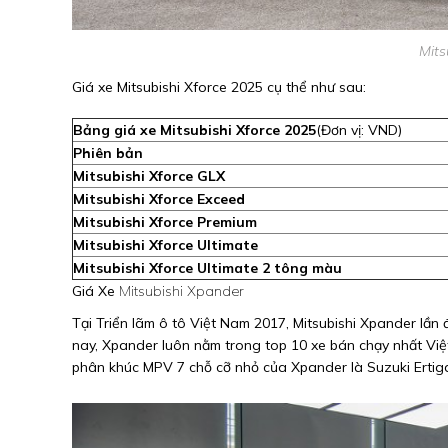
Mits
Giá xe Mitsubishi Xforce 2025 cụ thể như sau:
Bảng giá xe Mitsubishi Xforce 2025
(Đơn vị: VND)
Phiên bản
Mitsubishi Xforce GLX
Mitsubishi Xforce Exceed
Mitsubishi Xforce Premium
Mitsubishi Xforce Ultimate
Mitsubishi Xforce Ultimate 2 tông màu
Giá Xe
Mitsubishi Xpander
Tại Triển lãm ô tô Việt Nam 2017, Mitsubishi Xpander lần
nay, Xpander luôn nằm trong top 10 xe bán chạy nhất Việt
phân khúc MPV 7 chỗ cỡ nhỏ của Xpander là Suzuki Ertig