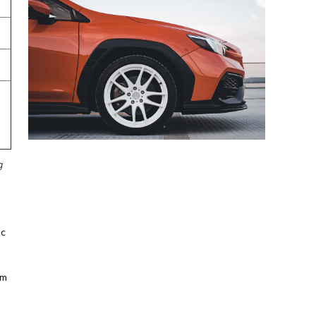
g
ác
ăm