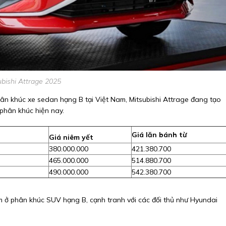
ubishi Attrage 2025
phân khúc xe sedan hạng B tại Việt Nam, Mitsubishi Attrage đang tạo
phân khúc hiện nay.
Giá lăn bánh từ
Giá niêm yết
380.000.000
421.380.700
465.000.000
514.880.700
490.000.000
542.380.700
nằm ở phân khúc SUV hạng B, cạnh tranh với các đối thủ như Hyundai