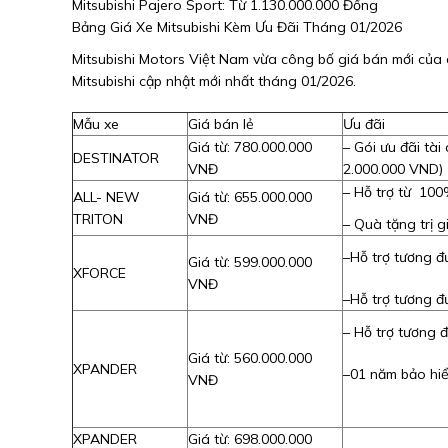
Mitsubishi Pajero Sport: Từ 1.130.000.000 Đồng
Bảng Giá Xe Mitsubishi Kèm Ưu Đãi Tháng 01/2026
Mitsubishi Motors Việt Nam vừa công bố giá bán mới của
Mitsubishi cập nhật mới nhất tháng 01/2026.
Mẫu xe
Giá bán lẻ
Ưu đãi
Giá từ: 780.000.000
– Gói ưu đãi tà
DESTINATOR
VNĐ
2.000.000 VND)
– Hỗ trợ từ 100%
ALL- NEW
Giá từ: 655.000.000
TRITON
VNĐ
– Quà tặng trị g
–Hỗ trợ tương đ
Giá từ: 599.000.000
XFORCE
VNĐ
–Hỗ trợ tương đ
– Hỗ trợ tương 
Giá từ: 560.000.000
XPANDER
–
01 năm bảo hiể
VNĐ
XPANDER
Giá từ: 698.000.000