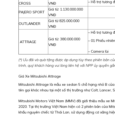
– Hỗ trợ tương 
CROSS
VNĐ
Giá từ: 1.130.000.000
PAJERO SPORT
VNĐ
Giá từ 825.000.000
OUTLANDER
VNĐ
– Hỗ trợ tương 
Giá từ: 380.000.000
– 01 Phiếu nhiên
ATTRAGE
VNĐ
– Camera lùi
(*) Ưu đãi và quà tặng được áp dụng tùy theo phiên bản của
trình, quý khách hàng vui lòng liên hệ với NPP ủy quyền g
Giá Xe Mitsubishi Attrage
Mitsubishi Attrage là mẫu xe sedan 5 chỗ hạng nhỏ B của 
tên gọi khác nhau tại một số thị trường như Colt, Lancer,
Mitsubishi Motors Việt Nam (MMV) đã giới thiệu mẫu xe Mit
2020. Tại thị trường Việt Nam hiện có 2 phiên bản của Mi
khẩu nguyên chiếc từ Thái Lan, sử dụng động cơ xăng hiệu