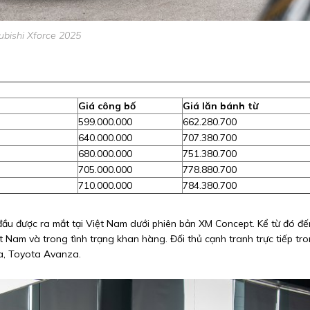
ubishi Xforce 2025
Giá công bố
Giá lăn bánh từ
599.000.000
662.280.700
640.000.000
707.380.700
680.000.000
751.380.700
705.000.000
778.880.700
710.000.000
784.380.700
 đầu được ra mắt tại Việt Nam dưới phiên bản XM Concept. Kể từ đó đế
 Nam và trong tình trạng khan hàng. Đối thủ cạnh tranh trực tiếp tr
a, Toyota Avanza.