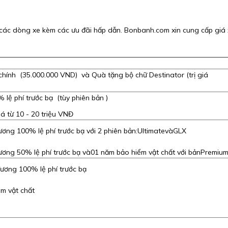
 các dòng xe kèm các ưu đãi hấp dẫn. Bonbanh.com xin cung cấp giá
i chính (35.000.000 VND) và Quà tặng bộ chữ Destinator (trị giá
 lệ phí trước bạ (tùy phiên bản )
iá từ 10 - 20 triệu VNĐ
ương 100% lệ phí trước bạ với 2 phiên bản:UltimatevàGLX
ương 50% lệ phí trước bạ và01 năm bảo hiểm vật chất với bảnPremiu
đương 100% lệ phí trước bạ
m vật chất