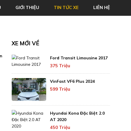
Ủ
GIỚI THIỆU
TIN TỨC XE
LIÊN HỆ
XE MỚI VỀ
ên
Ford Transit Limousine 2017
375 Triệu
VinFast VF6 Plus 2024
599 Triệu
Hyundai Kona Đặc Biệt 2.0
AT 2020
450 Triệu