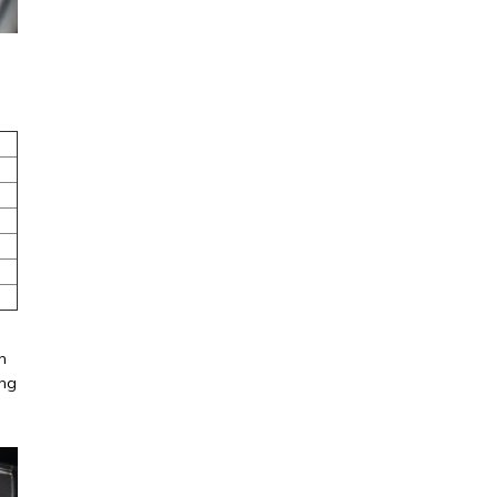
n
ong