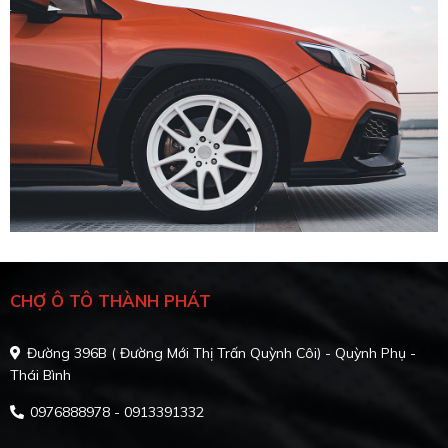
CHỢ Ô TÔ THÀNH PHÁT
Đường 396B ( Đường Mới Thị Trấn Quỳnh Côi) - Quỳnh Phụ -
Thái Bình
0976888978 - 0913391332