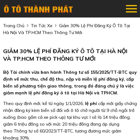
Trang Chủ
Tin Tức Xe
Giảm 30% Lệ Phí Đăng Ký Ô Tô Tại
Hà Nội Và TP.HCM Theo Thông Tư Mới
GIẢM 30% LỆ PHÍ ĐĂNG KÝ Ô TÔ TẠI HÀ NỘI
VÀ TP.HCM THEO THÔNG TƯ MỚI
Bộ Tài chính vừa ban hành Thông tư số 155/2025/TT-BTC quy
định về mức thu, chế độ thu, nộp và miễn lệ phí đăng ký, cấp
biển số phương tiện giao thông, trong đó đáng chú ý là việc
giảm mạnh lệ phí đăng ký ô tô tại Hà Nội và TPHCM.
Theo quy định mới, kể từ ngày 1/1/2026,
lệ phí
cấp mới giấy chứng
nhận đăng ký kèm biển số đối với ô tô chở người từ 9 chỗ ngồi trở
xuống (bao gồm cả xe pick-up) tại khu vực I sẽ là 14 triệu đồng,
giảm 6 triệu đồng so với mức 20 triệu đồng đang áp dụng
theo Thông tư số 60/2023/TT-BTC, tương đương mức giảm
khoảng 30%.