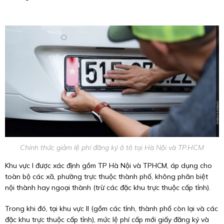
Chính thức giảm lệ phí đăng ký ô tô tại Hà Nội và TP.HCM
Khu vực I được xác định gồm TP Hà Nội và TPHCM, áp dụng cho
toàn bộ các xã, phường trực thuộc thành phố, không phân biệt
nội thành hay ngoại thành (trừ các đặc khu trực thuộc cấp tỉnh).
Trong khi đó, tại khu vực II (gồm các tỉnh, thành phố còn lại và các
đặc khu trực thuộc cấp tỉnh), mức lệ phí cấp mới giấy đăng ký và