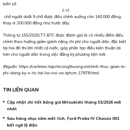
biển số
ô tô
chở người dưới 9 chỗ được điều chỉnh xuống còn 140.000 đồng,
thay vì 200.000 đồng như trước đây.
Thông tư 155/2025/TT-BTC được đánh giá là có nhiều điểm điều
chỉnh theo hướng giảm gánh nặng chi phí cho người dân, đặc biệt
tại hai đô thị lớn nhất cả nước, góp phần tạo điều kiện thuận lợi
hơn cho người dân trong việc đăng ký phương tiện mới.
(Nguồn:
https://cartimes.tapchicongthuong.vn/chinh-thuc-giam-le-
phi-dang-ky-o-to-tai-ha-noi-va-tphcm-17878.htm
)
TIN LIÊN QUAN
Cập nhật chi tiết bảng giá Mitsubishi tháng 01/2026 mới
nhất
Sau hàng chục năm mất tích, Ford Probe IV Chassis 001
bất ngờ lộ diện