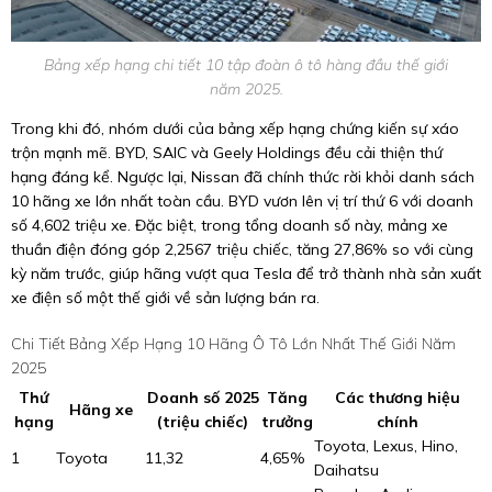
Bảng xếp hạng chi tiết 10 tập đoàn ô tô hàng đầu thế giới
năm 2025.
Trong khi đó, nhóm dưới của bảng xếp hạng chứng kiến sự xáo
trộn mạnh mẽ. BYD, SAIC và Geely Holdings đều cải thiện thứ
hạng đáng kể. Ngược lại, Nissan đã chính thức rời khỏi danh sách
10 hãng xe lớn nhất toàn cầu. BYD vươn lên vị trí thứ 6 với doanh
số 4,602 triệu xe. Đặc biệt, trong tổng doanh số này, mảng xe
thuần điện đóng góp 2,2567 triệu chiếc, tăng 27,86% so với cùng
kỳ năm trước, giúp hãng vượt qua Tesla để trở thành nhà sản xuất
xe điện số một thế giới về sản lượng bán ra.
Chi Tiết Bảng Xếp Hạng 10 Hãng Ô Tô Lớn Nhất Thế Giới Năm
2025
Thứ
Doanh số 2025
Tăng
Các thương hiệu
Hãng xe
hạng
(triệu chiếc)
trưởng
chính
Toyota, Lexus, Hino,
1
Toyota
11,32
4,65%
Daihatsu