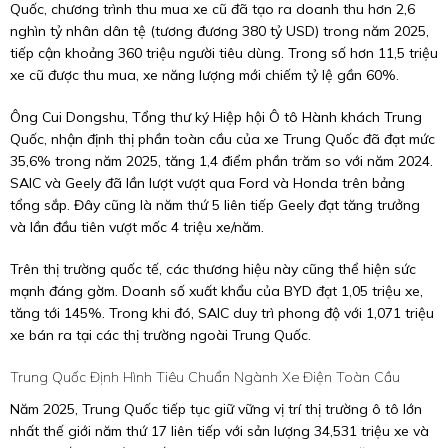
Quốc, chương trình thu mua xe cũ đã tạo ra doanh thu hơn 2,6
nghìn tỷ nhân dân tệ (tương đương 380 tỷ USD) trong năm 2025,
tiếp cận khoảng 360 triệu người tiêu dùng. Trong số hơn 11,5 triệu
xe cũ được thu mua, xe năng lượng mới chiếm tỷ lệ gần 60%.
Ông Cui Dongshu, Tổng thư ký Hiệp hội Ô tô Hành khách Trung
Quốc, nhận định thị phần toàn cầu của xe Trung Quốc đã đạt mức
35,6% trong năm 2025, tăng 1,4 điểm phần trăm so với năm 2024.
SAIC và Geely đã lần lượt vượt qua Ford và Honda trên bảng
tổng sắp. Đây cũng là năm thứ 5 liên tiếp Geely đạt tăng trưởng
và lần đầu tiên vượt mốc 4 triệu xe/năm.
Trên thị trường quốc tế, các thương hiệu này cũng thể hiện sức
mạnh đáng gờm. Doanh số xuất khẩu của BYD đạt 1,05 triệu xe,
tăng tới 145%. Trong khi đó, SAIC duy trì phong độ với 1,071 triệu
xe bán ra tại các thị trường ngoài Trung Quốc.
Trung Quốc Định Hình Tiêu Chuẩn Ngành Xe Điện Toàn Cầu
Năm 2025, Trung Quốc tiếp tục giữ vững vị trí thị trường ô tô lớn
nhất thế giới năm thứ 17 liên tiếp với sản lượng 34,531 triệu xe và