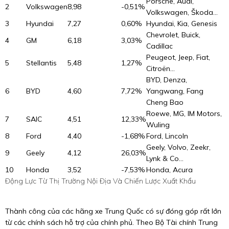
Porsche, Audi,
2
Volkswagen
8,98
-0,51%
Volkswagen, Škoda...
3
Hyundai
7,27
0,60%
Hyundai, Kia, Genesis
Chevrolet, Buick,
4
GM
6,18
3,03%
Cadillac
Peugeot, Jeep, Fiat,
5
Stellantis
5,48
1,27%
Citroën...
BYD, Denza,
6
BYD
4,60
7,72%
Yangwang, Fang
Cheng Bao
Roewe, MG, IM Motors,
7
SAIC
4,51
12,33%
Wuling
8
Ford
4,40
-1,68%
Ford, Lincoln
Geely, Volvo, Zeekr,
9
Geely
4,12
26,03%
Lynk & Co...
10
Honda
3,52
-7,53%
Honda, Acura
Động Lực Từ Thị Trường Nội Địa Và Chiến Lược Xuất Khẩu
Thành công của các hãng xe Trung Quốc có sự đóng góp rất lớn
từ các chính sách hỗ trợ của chính phủ. Theo Bộ Tài chính Trung