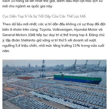
sách 10 hãng xe lớn nhất thế giới, đánh dấu một cột mốc lịch sử
mới cho ngành xe quốc gia này.
Cục Diện Top 5 Và Sự Trỗi Dậy Của Các Thế Lực Mới
Theo dữ liệu mới nhất, các vị trí dẫn đầu không có sự thay đổi đột
biến ở nhóm trên cùng. Toyota, Volkswagen, Hyundai Motor và
General Motors (GM) tiếp tục duy trì vị thế trong top 4. Đáng chú
ý, tập đoàn Stellantis giữ vững vị trí thứ 5 với doanh số vượt
ngưỡng 5,4 triệu chiếc, nhờ mức tăng trưởng 11% trong nửa cuối
năm.