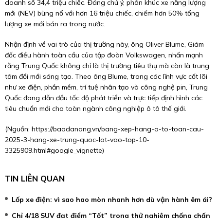
doanh số 34,4 triệu chiếc. Đáng chú ý, phân khúc xe năng lượng
mới (NEV) bùng nổ với hơn 16 triệu chiếc, chiếm hơn 50% tổng
lượng xe mới bán ra trong nước.
Nhận định về vai trò của thị trường này, ông Oliver Blume, Giám
đốc điều hành toàn cầu của tập đoàn Volkswagen, nhấn mạnh
rằng Trung Quốc không chỉ là thị trường tiêu thụ mà còn là trung
tâm đổi mới sáng tạo. Theo ông Blume, trong các lĩnh vực cốt lõi
như xe điện, phần mềm, trí tuệ nhân tạo và công nghệ pin, Trung
Quốc đang dẫn đầu tốc độ phát triển và trực tiếp định hình các
tiêu chuẩn mới cho toàn ngành công nghiệp ô tô thế giới.
(Nguồn:
https://baodanang.vn/bang-xep-hang-o-to-toan-cau-
2025-3-hang-xe-trung-quoc-lot-vao-top-10-
3325909.html#google_vignette
)
TIN LIÊN QUAN
Lốp xe điện: vì sao hao mòn nhanh hơn dù vận hành êm ái?
Chỉ 4/18 SUV đạt điểm “Tốt” trong thử nghiệm chống chấn