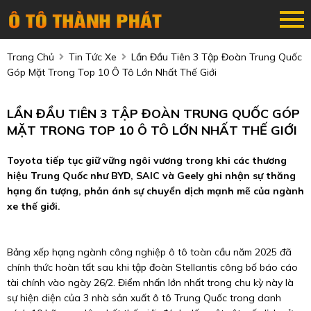
Trang Chủ
Tin Tức Xe
Lần Đầu Tiên 3 Tập Đoàn Trung Quốc
Góp Mặt Trong Top 10 Ô Tô Lớn Nhất Thế Giới
LẦN ĐẦU TIÊN 3 TẬP ĐOÀN TRUNG QUỐC GÓP
MẶT TRONG TOP 10 Ô TÔ LỚN NHẤT THẾ GIỚI
Toyota tiếp tục giữ vững ngôi vương trong khi các thương
hiệu Trung Quốc như BYD, SAIC và Geely ghi nhận sự thăng
hạng ấn tượng, phản ánh sự chuyển dịch mạnh mẽ của ngành
xe thế giới.
Bảng xếp hạng ngành công nghiệp ô tô toàn cầu năm 2025 đã
chính thức hoàn tất sau khi tập đoàn Stellantis công bố báo cáo
tài chính vào ngày 26/2. Điểm nhấn lớn nhất trong chu kỳ này là
sự hiện diện của 3 nhà sản xuất ô tô Trung Quốc trong danh