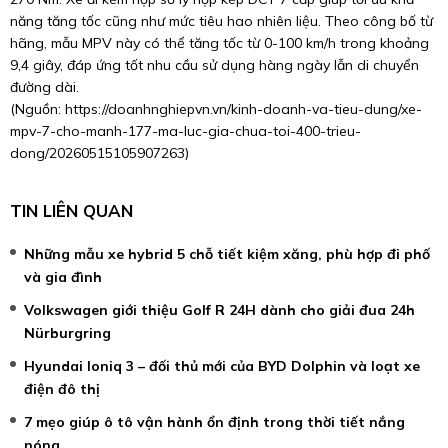
năng tăng tốc cũng như mức tiêu hao nhiên liệu. Theo công bố từ
hãng, mẫu MPV này có thể tăng tốc từ 0-100 km/h trong khoảng
9,4 giây, đáp ứng tốt nhu cầu sử dụng hàng ngày lẫn di chuyển
đường dài.
(Nguồn:
https://doanhnghiepvn.vn/kinh-doanh-va-tieu-dung/xe-
mpv-7-cho-manh-177-ma-luc-gia-chua-toi-400-trieu-
dong/20260515105907263
)
TIN LIÊN QUAN
Những mẫu xe hybrid 5 chỗ tiết kiệm xăng, phù hợp đi phố
và gia đình
Volkswagen giới thiệu Golf R 24H dành cho giải đua 24h
Nürburgring
Hyundai Ioniq 3 – đối thủ mới của BYD Dolphin và loạt xe
điện đô thị
7 mẹo giúp ô tô vận hành ổn định trong thời tiết nắng
nóng