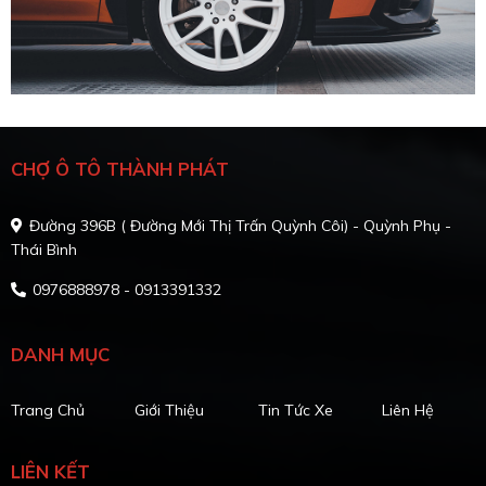
CHỢ Ô TÔ THÀNH PHÁT
Đường 396B ( Đường Mới Thị Trấn Quỳnh Côi) - Quỳnh Phụ -
Thái Bình
0976888978 - 0913391332
DANH MỤC
Trang Chủ
Giới Thiệu
Tin Tức Xe
Liên Hệ
LIÊN KẾT