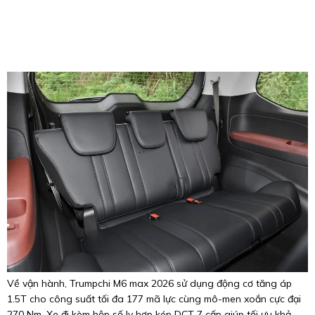
Về vận hành, Trumpchi M6 max 2026 sử dụng động cơ tăng áp
1.5T cho công suất tối đa 177 mã lực cùng mô-men xoắn cực đại
270 Nm. Xe đi kèm hộp số ly hợp kép DCT 7 cấp giúp tối ưu khả