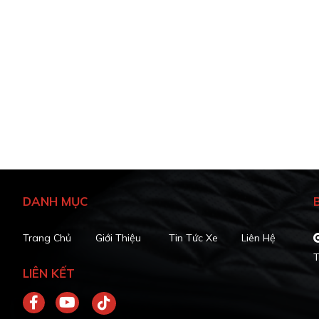
DANH MỤC
Trang Chủ
Giới Thiệu
Tin Tức Xe
Liên Hệ
T
LIÊN KẾT