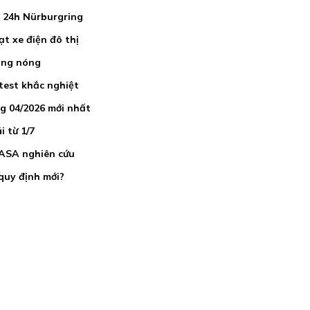
a 24h Nürburgring
ạt xe điện đô thị
nắng nóng
test khắc nghiệt
ng 04/2026 mới nhất
i từ 1/7
NASA nghiên cứu
 quy định mới?