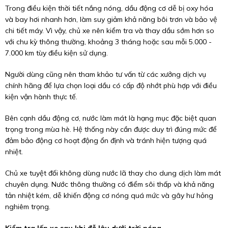
Trong điều kiện thời tiết nắng nóng, dầu động cơ dễ bị oxy hóa
và bay hơi nhanh hơn, làm suy giảm khả năng bôi trơn và bảo vệ
chi tiết máy. Vì vậy, chủ xe nên kiểm tra và thay dầu sớm hơn so
với chu kỳ thông thường, khoảng 3 tháng hoặc sau mỗi 5.000 -
7.000 km tùy điều kiện sử dụng.
Người dùng cũng nên tham khảo tư vấn từ các xưởng dịch vụ
chính hãng để lựa chọn loại dầu có cấp độ nhớt phù hợp với điều
kiện vận hành thực tế.
Bên cạnh dầu động cơ, nước làm mát là hạng mục đặc biệt quan
trọng trong mùa hè. Hệ thống này cần được duy trì đúng mức để
đảm bảo động cơ hoạt động ổn định và tránh hiện tượng quá
nhiệt.
Chủ xe tuyệt đối không dùng nước lã thay cho dung dịch làm mát
chuyên dụng. Nước thông thường có điểm sôi thấp và khả năng
tản nhiệt kém, dễ khiến động cơ nóng quá mức và gây hư hỏng
nghiêm trọng.
Kiểm tra lốp xe sau khi đỗ lâu dưới trời nóng