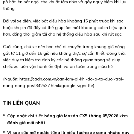
pô bật lên bất ngờ, che khuất tầm nhìn và gây nguy hiểm khi lưu
thông.
Đối với xe điện, việc bật điều hòa khoảng 15 phút trước khi sạc
hoặc khi pin đã đầy có thể giúp làm mát khoang cabin hiệu quả
hơn, đồng thời giảm tải cho hệ thống điều hòa sau khi rút sạc.
Cuối cùng, chủ xe nên hạn chế di chuyển trong khung giờ nắng
gắt từ 11 giờ đến 16 giờ nếu không thực sự cần thiết. Đồng thời,
việc duy trì kiểm tra định kỳ các hệ thống quan trọng sẽ giúp
chiếc xe luôn vận hành ổn định và an toàn trong mùa hè.
(Nguồn:
https://cadn.com.vn/can-lam-gi-khi-do-o-to-duoi-troi-
nang-nong-post342537.html#google_vignette
)
TIN LIÊN QUAN
Cập nhật chi tiết bảng giá Mazda CX5 tháng 05/2026 kèm
đánh giá mới nhất
Vì sao cửa mở ngược từng là biểu tượng xe sang nhưng nay