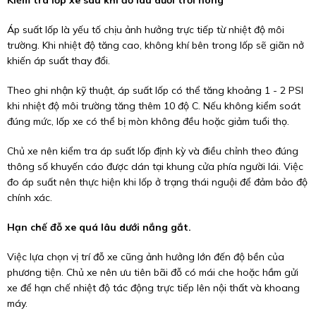
Áp suất lốp là yếu tố chịu ảnh hưởng trực tiếp từ nhiệt độ môi
trường. Khi nhiệt độ tăng cao, không khí bên trong lốp sẽ giãn nở
khiến áp suất thay đổi.
Theo ghi nhận kỹ thuật, áp suất lốp có thể tăng khoảng 1 - 2 PSI
khi nhiệt độ môi trường tăng thêm 10 độ C. Nếu không kiểm soát
đúng mức, lốp xe có thể bị mòn không đều hoặc giảm tuổi thọ.
Chủ xe nên kiểm tra áp suất lốp định kỳ và điều chỉnh theo đúng
thông số khuyến cáo được dán tại khung cửa phía người lái. Việc
đo áp suất nên thực hiện khi lốp ở trạng thái nguội để đảm bảo độ
chính xác.
Hạn chế đỗ xe quá lâu dưới nắng gắt.
Việc lựa chọn vị trí đỗ xe cũng ảnh hưởng lớn đến độ bền của
phương tiện. Chủ xe nên ưu tiên bãi đỗ có mái che hoặc hầm gửi
xe để hạn chế nhiệt độ tác động trực tiếp lên nội thất và khoang
máy.