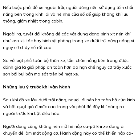
Nếu buộc phải đỗ xe ngoài trời, người dùng nên sử dụng tấm chắn
nắng bên trong kính lái và hé nhẹ cửa sổ để giúp không khí lưu
thông, giảm nhiệt trong cabin.
Ngoài ra, tuyệt đối không để các vật dụng dạng bình xịt nén khí
như keo xịt tóc hay bình xịt phòng trong xe dưới trời nắng nóng vì
nguy cơ cháy nổ rất cao.
So với bạt phủ toàn bộ thân xe, tấm chắn nắng bên trong được
đánh giá là giải pháp an toàn hơn do hạn chế nguy cơ trầy xước
sơn bởi bụi bẩn ma sát trên bề mặt xe.
Những lưu ý trước khi vận hành
Sau khi đỗ xe lâu dưới trời nắng, người lái nên hạ toàn bộ cửa kính
và bật quạt gió ở mức cao trong vài phút để đẩy khí nóng ra
ngoài trước khi bật điều hòa.
Người dùng cũng không nên mở hé nắp ca-pô khi xe đang di
chuyển để làm mát động cơ. Hành động này có thể khiến nắp ca-