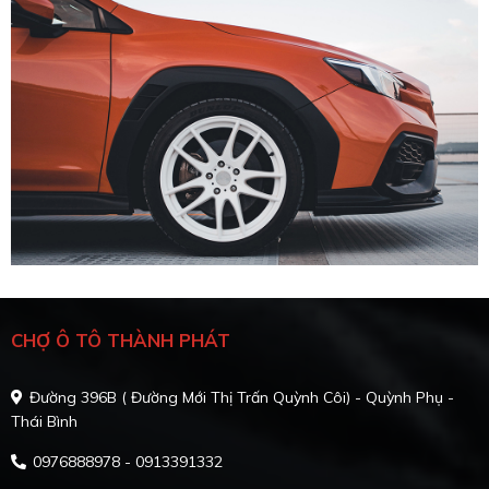
CHỢ Ô TÔ THÀNH PHÁT
Đường 396B ( Đường Mới Thị Trấn Quỳnh Côi) - Quỳnh Phụ -
Thái Bình
0976888978 - 0913391332