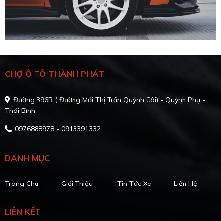
CHỢ Ô TÔ THÀNH PHÁT
Đường 396B ( Đường Mới Thị Trấn Quỳnh Côi) - Quỳnh Phụ -
Thái Bình
0976888978 - 0913391332
DANH MỤC
Trang Chủ
Giới Thiệu
Tin Tức Xe
Liên Hệ
LIÊN KẾT