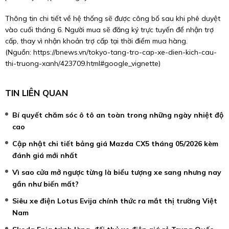
Thông tin chi tiết về hệ thống sẽ được công bố sau khi phê duyệt
vào cuối tháng 6. Người mua sẽ đăng ký trực tuyến để nhận trợ
cấp, thay vì nhận khoản trợ cấp tại thời điểm mua hàng.
(Nguồn:
https://bnews.vn/tokyo-tang-tro-cap-xe-dien-kich-cau-
thi-truong-xanh/423709.html#google_vignette
)
TIN LIÊN QUAN
Bí quyết chăm sóc ô tô an toàn trong những ngày nhiệt độ
cao
Cập nhật chi tiết bảng giá Mazda CX5 tháng 05/2026 kèm
đánh giá mới nhất
Vì sao cửa mở ngược từng là biểu tượng xe sang nhưng nay
gần như biến mất?
Siêu xe điện Lotus Evija chính thức ra mắt thị trường Việt
Nam