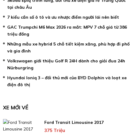
Skoda Epiq trình làng, đối thủ xe điện giá rẻ Trung Quốc
tại châu Âu
7 kiểu cần số ô tô và ưu nhược điểm người lái nên biết
GAC Trumpchi M6 Max 2026 ra mắt: MPV 7 chỗ giá từ 386
triệu đồng
Những mẫu xe hybrid 5 chỗ tiết kiệm xăng, phù hợp đi phố
và gia đình
Volkswagen giới thiệu Golf R 24H dành cho giải đua 24h
Nürburgring
Hyundai Ioniq 3 – đối thủ mới của BYD Dolphin và loạt xe
điện đô thị
XE MỚI VỀ
Ford Transit Limousine 2017
375 Triệu