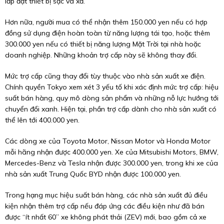
lắp đặt thiết bị sạc và xả.
Hơn nữa, người mua có thể nhận thêm 150.000 yen nếu có hợp
đồng sử dụng điện hoàn toàn từ năng lượng tái tạo, hoặc thêm
300.000 yen nếu có thiết bị năng lượng Mặt Trời tại nhà hoặc
doanh nghiệp. Những khoản trợ cấp này sẽ không thay đổi.
Mức trợ cấp cũng thay đổi tùy thuộc vào nhà sản xuất xe điện.
Chính quyền Tokyo xem xét 3 yếu tố khi xác định mức trợ cấp: hiệu
suất bán hàng, quy mô dòng sản phẩm và những nỗ lực hướng tới
chuyển đổi xanh. Hiện tại, phần trợ cấp dành cho nhà sản xuất có
thể lên tới 400.000 yen.
Các dòng xe của Toyota Motor, Nissan Motor và Honda Motor
mỗi hãng nhận được 400.000 yen. Xe của Mitsubishi Motors, BMW,
Mercedes-Benz và Tesla nhận được 300.000 yen, trong khi xe của
nhà sản xuất Trung Quốc BYD nhận được 100.000 yen.
Trong hạng mục hiệu suất bán hàng, các nhà sản xuất đủ điều
kiện nhận thêm trợ cấp nếu đáp ứng các điều kiện như đã bán
được “ít nhất 60” xe không phát thải (ZEV) mới, bao gồm cả xe