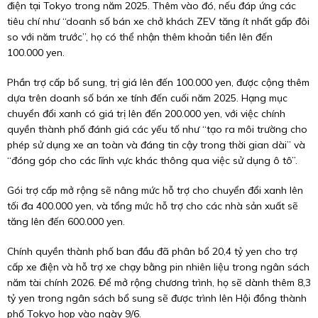
điện tại Tokyo trong năm 2025. Thêm vào đó, nếu đáp ứng các
tiêu chí như “doanh số bán xe chở khách ZEV tăng ít nhất gấp đôi
so với năm trước”, họ có thể nhận thêm khoản tiền lên đến
100.000 yen.
Phần trợ cấp bổ sung, trị giá lên đến 100.000 yen, được cộng thêm
dựa trên doanh số bán xe tính đến cuối năm 2025. Hạng mục
chuyển đổi xanh có giá trị lên đến 200.000 yen, với việc chính
quyền thành phố đánh giá các yếu tố như “tạo ra môi trường cho
phép sử dụng xe an toàn và đáng tin cậy trong thời gian dài” và
“đóng góp cho các lĩnh vực khác thông qua việc sử dụng ô tô”.
Gói trợ cấp mở rộng sẽ nâng mức hỗ trợ cho chuyển đổi xanh lên
tối đa 400.000 yen, và tổng mức hỗ trợ cho các nhà sản xuất sẽ
tăng lên đến 600.000 yen.
Chính quyền thành phố ban đầu đã phân bổ 20,4 tỷ yen cho trợ
cấp xe điện và hỗ trợ xe chạy bằng pin nhiên liệu trong ngân sách
năm tài chính 2026. Để mở rộng chương trình, họ sẽ dành thêm 8,3
tỷ yen trong ngân sách bổ sung sẽ được trình lên Hội đồng thành
phố Tokyo họp vào ngày 9/6.