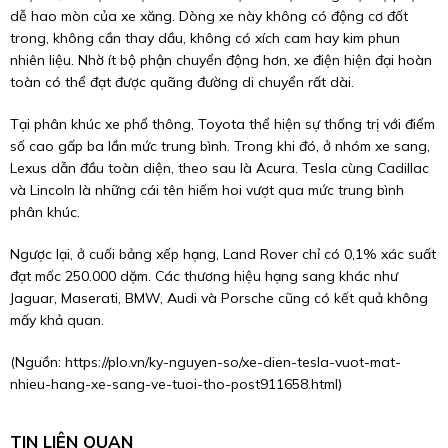
dễ hao mòn của xe xăng. Dòng xe này không có động cơ đốt
trong, không cần thay dầu, không có xích cam hay kim phun
nhiên liệu. Nhờ ít bộ phận chuyển động hơn, xe điện hiện đại hoàn
toàn có thể đạt được quãng đường di chuyển rất dài.
Tại phân khúc xe phổ thông, Toyota thể hiện sự thống trị với điểm
số cao gấp ba lần mức trung bình. Trong khi đó, ở nhóm xe sang,
Lexus dẫn đầu toàn diện, theo sau là Acura. Tesla cùng Cadillac
và Lincoln là những cái tên hiếm hoi vượt qua mức trung bình
phân khúc.
Ngược lại, ở cuối bảng xếp hạng, Land Rover chỉ có 0,1% xác suất
đạt mốc 250.000 dặm. Các thương hiệu hạng sang khác như
Jaguar, Maserati, BMW, Audi và Porsche cũng có kết quả không
mấy khả quan.
(Nguồn:
https://plo.vn/ky-nguyen-so/xe-dien-tesla-vuot-mat-
nhieu-hang-xe-sang-ve-tuoi-tho-post911658.html
)
TIN LIÊN QUAN