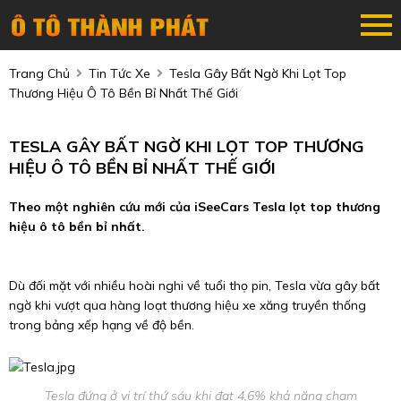
Trang Chủ
Tin Tức Xe
Tesla Gây Bất Ngờ Khi Lọt Top
Thương Hiệu Ô Tô Bền Bỉ Nhất Thế Giới
TESLA GÂY BẤT NGỜ KHI LỌT TOP THƯƠNG
HIỆU Ô TÔ BỀN BỈ NHẤT THẾ GIỚI
Theo một nghiên cứu mới của iSeeCars Tesla lọt top thương
hiệu ô tô bền bỉ nhất.
Dù đối mặt với nhiều hoài nghi về tuổi thọ pin, Tesla vừa gây bất
ngờ khi vượt qua hàng loạt thương hiệu xe xăng truyền thống
trong bảng xếp hạng về độ bền.
Tesla đứng ở vị trí thứ sáu khi đạt 4,6% khả năng chạm