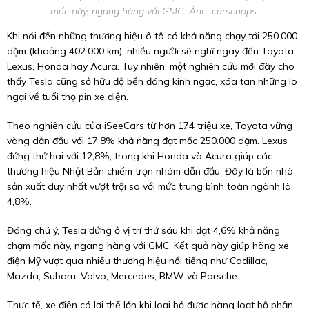
mốc này, ngang hàng với GMC. Ảnh: carscoops.
Khi nói đến những thương hiệu ô tô có khả năng chạy tới 250.000
dặm (khoảng 402.000 km), nhiều người sẽ nghĩ ngay đến Toyota,
Lexus, Honda hay Acura. Tuy nhiên, một nghiên cứu mới đây cho
thấy Tesla cũng sở hữu độ bền đáng kinh ngạc, xóa tan những lo
ngại về tuổi thọ pin xe điện.
Theo nghiên cứu của iSeeCars từ hơn 174 triệu xe, Toyota vững
vàng dẫn đầu với 17,8% khả năng đạt mốc 250.000 dặm. Lexus
đứng thứ hai với 12,8%, trong khi Honda và Acura giúp các
thương hiệu Nhật Bản chiếm trọn nhóm dẫn đầu. Đây là bốn nhà
sản xuất duy nhất vượt trội so với mức trung bình toàn ngành là
4,8%.
Đáng chú ý, Tesla đứng ở vị trí thứ sáu khi đạt 4,6% khả năng
chạm mốc này, ngang hàng với GMC. Kết quả này giúp hãng xe
điện Mỹ vượt qua nhiều thương hiệu nổi tiếng như Cadillac,
Mazda, Subaru, Volvo, Mercedes, BMW và Porsche.
Thực tế, xe điện có lợi thế lớn khi loại bỏ được hàng loạt bộ phận