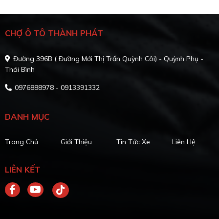
CHỢ Ô TÔ THÀNH PHÁT
Đường 396B ( Đường Mới Thị Trấn Quỳnh Côi) - Quỳnh Phụ -
Thái Bình
0976888978 - 0913391332
DANH MỤC
Trang Chủ
Giới Thiệu
Tin Tức Xe
Liên Hệ
LIÊN KẾT