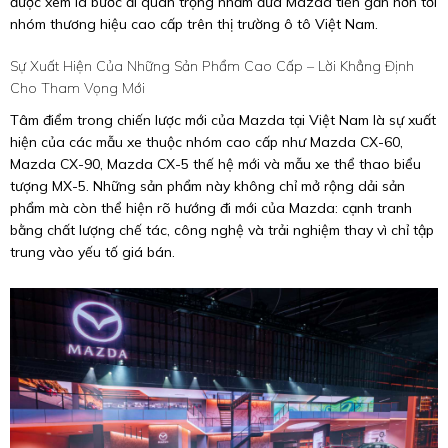
được xem là bước đi quan trọng nhằm đưa Mazda tiến gần hơn tới
nhóm thương hiệu cao cấp trên thị trường ô tô Việt Nam.
Sự Xuất Hiện Của Những Sản Phẩm Cao Cấp – Lời Khẳng Định
Cho Tham Vọng Mới
Tâm điểm trong chiến lược mới của Mazda tại Việt Nam là sự xuất
hiện của các mẫu xe thuộc nhóm cao cấp như Mazda CX-60,
Mazda CX-90, Mazda CX-5 thế hệ mới và mẫu xe thể thao biểu
tượng MX-5. Những sản phẩm này không chỉ mở rộng dải sản
phẩm mà còn thể hiện rõ hướng đi mới của Mazda: cạnh tranh
bằng chất lượng chế tác, công nghệ và trải nghiệm thay vì chỉ tập
trung vào yếu tố giá bán.