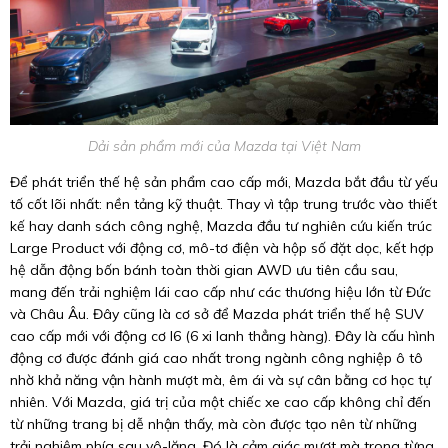
Dải sản phẩm mới của Mazda tại Việt Nam
Để phát triển thế hệ sản phẩm cao cấp mới, Mazda bắt đầu từ yếu
tố cốt lõi nhất: nền tảng kỹ thuật. Thay vì tập trung trước vào thiết
kế hay danh sách công nghệ, Mazda đầu tư nghiên cứu kiến trúc
Large Product với động cơ, mô-tơ điện và hộp số đặt dọc, kết hợp
hệ dẫn động bốn bánh toàn thời gian AWD ưu tiên cầu sau,
mang đến trải nghiệm lái cao cấp như các thương hiệu lớn từ Đức
và Châu Âu. Đây cũng là cơ sở để Mazda phát triển thế hệ SUV
cao cấp mới với động cơ I6 (6 xi lanh thẳng hàng). Đây là cấu hình
động cơ được đánh giá cao nhất trong ngành công nghiệp ô tô
nhờ khả năng vận hành mượt mà, êm ái và sự cân bằng cơ học tự
nhiên. Với Mazda, giá trị của một chiếc xe cao cấp không chỉ đến
từ những trang bị dễ nhận thấy, mà còn được tạo nên từ những
trải nghiệm phía sau vô-lăng. Đó là cảm giác mượt mà trong từng