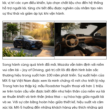
lái, vị trí các cụm điều khiển, lựa chọn chất liệu cho đến hệ thống
hỗ trợ người lái, từng chi tiết đều được nghiên cứu nhằm tạo nên
sự thư thái và giảm áp lực khi vận hành.
Song hành cùng quá trình đổi mới, Mazda vẫn kiên định với niềm
vui cầm lái – Joy of Driving, giá trị cốt lõi đã định hình bản sắc
thương hiệu trong suốt hơn 100 năm phát triển. Sự xuất hiện của
MX-5 tại Việt Nam được xem là minh chứng rõ nét cho triết lý này.
Trong hơn ba thập kỷ, mẫu Roadster huyền thoại với hơn 1 triệu
xe trên toàn cầu vẫn được biết đến như hiện thân của niềm vui lái
xe thuần khiết và tinh thần Jinba Ittai – sự hòa hợp giữa người lái
và xe. Với sự cân bằng hoàn hảo giữa thiết kế, hiệu suất và cảm
xúc lái, MX-5 hướng đến những khách hàng yêu thích những giá