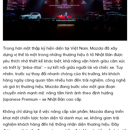
Trong hơn một thập kỷ hiện diện tại Việt Nam, Mazda đã xây
dựng vị thế là một trong những thương hiệu ô tô Nhật Bản được
yêu thích nhờ thiết kế khác biệt, khả năng vận hành giàu cảm xúc
và triết lý “Jinba-ittai” – sự kết nối giữa người lái và chiếc xe. Tuy
nhiên, trước sự thay đổi nhanh chóng của thị trường, khi khách
hàng ngày càng quan tâm nhiều hơn đến trải nghiệm, công nghệ
và giá trị thương hiệu, Mazda đang bước vào một giai đoạn
chuyển mình mạnh mẽ: nâng tầm hình ảnh theo định hướng
Japanese Premium – xe Nhật Bản cao cấp.
Không chỉ dừng lại ở việc nâng cấp sản phẩm, Mazda đang triển
khai một chiến lược toàn diện từ danh mục xe, không gian trải
nghiệm khách hàng đến hệ thống nhận diện thương hiệu. Đây