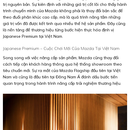
trị nguyên bản. Sự kiên định với những giá trị cốt lõi cho thấy hành
trình chuyển mình của Mazda không phải là thay đổi bản sắc để
theo đuổi phân khúc cao cấp, mà là quá trình nâng tầm những
giá trị vốn đã được kết tinh qua nhiều thế hệ sản phẩm. Đây cũng
là nền tảng để thương hiệu từng bước hiện thực hóa định vị
Japanese Premium tại Việt Nam.
Japanese Premium – Cuộc Chơi Mới Của Mazda Tại Việt Nam
Song song với việc nâng cấp sản phẩm, Mazda cũng thay đổi
cách tiếp cận khách hàng thông qua hệ thống showroom theo
tiêu chuẩn mới. Sự ra mắt của Mazda Flagship đầu tiên tại Việt
Nam và cũng là đầu tiên tại Đông Nam Á đánh dấu bước tiến
quan trọng trong hành trình nâng cấp trải nghiệm thương hiệu.