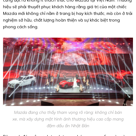
cũng đặt ra không ít thách thức cho Mazda tại Việt Nam. Thương
hiệu sẽ phải thuyết phục khách hàng rằng giá trị của một chiếc
Mazda mới không chỉ nằm ở trang bị hay kích thước, mà còn ở trải
nghiệm sở hữu, chất lượng hoàn thiện và sự khác biệt trong
phong cách sống.
Mazda đang cho thấy tham vọng rõ ràng: không chỉ bán
xe, mà xây dựng một hình ảnh thương hiệu cao cấp mang
đậm dấu ấn Nhật Bản