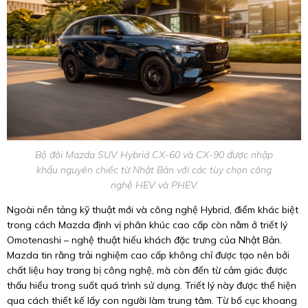
Bộ đôi Mazda SUV Hybrid CX-60 và CX-90 được nhập
khẩu nguyên chiếc từ Nhật Bản với các tùy chọn công
nghệ HEV và PHEV
Ngoài nền tảng kỹ thuật mới và công nghệ Hybrid, điểm khác biệt
trong cách Mazda định vị phân khúc cao cấp còn nằm ở triết lý
Omotenashi – nghệ thuật hiếu khách đặc trưng của Nhật Bản.
Mazda tin rằng trải nghiệm cao cấp không chỉ được tạo nên bởi
chất liệu hay trang bị công nghệ, mà còn đến từ cảm giác được
thấu hiểu trong suốt quá trình sử dụng. Triết lý này được thể hiện
qua cách thiết kế lấy con người làm trung tâm. Từ bố cục khoang