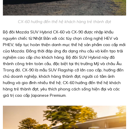
CX-60 hướng đến thế hệ khách hàng trẻ thành đạt
Bộ đôi Mazda SUV Hybrid CX-60 và CX-90 được nhập khẩu
nguyên chiếc từ Nhật Bản với các tùy chọn công nghệ HEV và
PHEV, tiếp tục hoàn thiện danh mục thế hệ sản phẩm cao cấp mới
của Mazda. Đồng thời đáp ứng đa dạng nhu cầu và kiến tạo trải
nghiệm cao cấp cho khách hàng. Bộ đôi SUV Hybrid này đã
thành công trên toàn cầu, đặc biệt tại thị trường Mỹ và châu Âu.
Trong đó, CX-90 là mẫu SUV Flagship cỡ lớn cao cấp, hướng đến
chủ doanh nghiệp, khách hàng thành đạt, người có tầm ảnh
hưởng và gia đình nhiều thế hệ; CX-60 hướng đến thế hệ khách
hàng trẻ thành đạt, yêu thích phong cách sống hiện đại và các
giá trị cao cấp Japanese Premium.