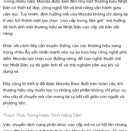
Trong nhiều năm, Mazda được biết đến như một thương hiệu Nhật
Bản có thiết kế đẹp, công nghệ tốt và khả năng vận hành giàu
cảm xúc. Tuy nhiên, định hướng mới của Mazda không chỉ dừng lại
ở việc trở thành một lựa chọn “cao cấp trong tầm giá”, mà hướng
tới hình ảnh một thương hiệu xe Nhật Bản cao cấp với bản sắc
riêng.
Khác với cách tiếp cận truyền thống của các thương hiệu sang
trọng châu Âu vốn nhấn mạnh vào sự xa hoa hay công nghệ phô
diễn, Mazda lựa chọn con đường riêng: đề cao nghệ thuật chế
tác Nhật Bản, sự tối giản tinh tế và trải nghiệm cảm xúc khi sử
dụng xe.
Đây cũng là triết lý đã được Mazda theo đuổi trên toàn cầu, khi
thương hiệu này muốn tạo ra những sản phẩm không chỉ phục vụ
nhu cầu di chuyển mà còn mang lại sự kết nối giữa con người và
phương tiện.
Thách Thức Trong Hành Trình Nâng Tầm
Việc chuyển dịch sang phân khúc cao cấp mở ra cơ hội lớn nhưng