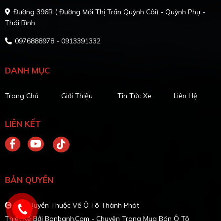
Đường 396B ( Đường Mới Thị Trấn Quỳnh Côi) - Quỳnh Phụ -
Thái Bình
0976888978 - 0913391332
DANH MỤC
Trang Chủ
Giới Thiệu
Tin Tức Xe
Liên Hệ
LIÊN KẾT
BẢN QUYỀN
Bản Quyền Thuộc Về Ô Tô Thành Phát
Thiết Kế Bởi
Bonbanh.com - Chuyên Trang Mua Bán Ô Tô