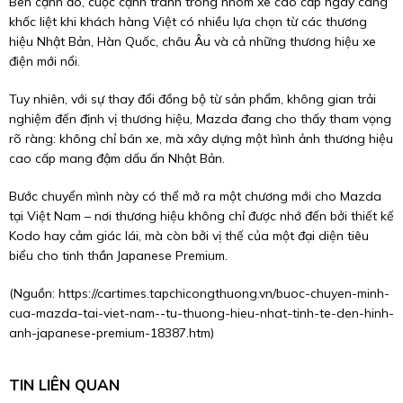
Bên cạnh đó, cuộc cạnh tranh trong nhóm xe cao cấp ngày càng
khốc liệt khi khách hàng Việt có nhiều lựa chọn từ các thương
hiệu Nhật Bản, Hàn Quốc, châu Âu và cả những thương hiệu xe
điện mới nổi.
Tuy nhiên, với sự thay đổi đồng bộ từ sản phẩm, không gian trải
nghiệm đến định vị thương hiệu, Mazda đang cho thấy tham vọng
rõ ràng: không chỉ bán xe, mà xây dựng một hình ảnh thương hiệu
cao cấp mang đậm dấu ấn Nhật Bản.
Bước chuyển mình này có thể mở ra một chương mới cho Mazda
tại Việt Nam – nơi thương hiệu không chỉ được nhớ đến bởi thiết kế
Kodo hay cảm giác lái, mà còn bởi vị thế của một đại diện tiêu
biểu cho tinh thần Japanese Premium.
(Nguồn:
https://cartimes.tapchicongthuong.vn/buoc-chuyen-minh-
cua-mazda-tai-viet-nam--tu-thuong-hieu-nhat-tinh-te-den-hinh-
anh-japanese-premium-18387.htm
)
TIN LIÊN QUAN