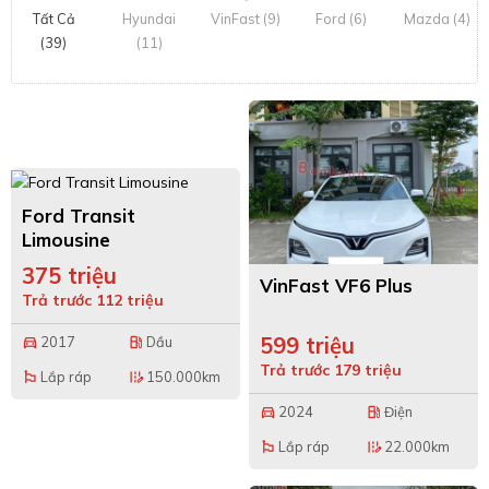
Tất Cả
Hyundai
VinFast (9)
Ford (6)
Mazda (4)
(39)
(11)
Ford Transit
Limousine
375 triệu
VinFast VF6 Plus
Trả trước 112 triệu
599 triệu
2017
Dầu
directions_car
local_gas_station
Trả trước 179 triệu
Lắp ráp
150.000km
emoji_flags
edit_road
2024
Điện
directions_car
local_gas_station
Lắp ráp
22.000km
emoji_flags
edit_road