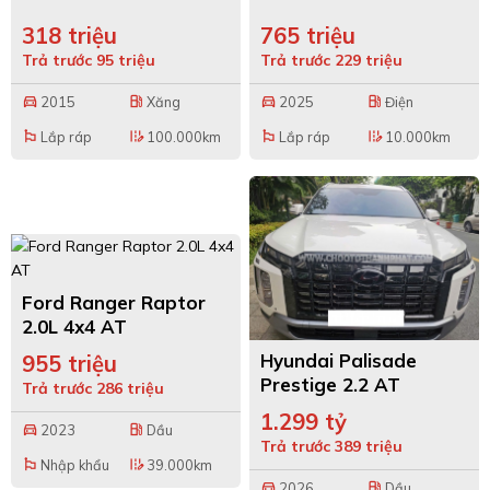
318 triệu
765 triệu
Trả trước 95 triệu
Trả trước 229 triệu
2015
Xăng
2025
Điện
directions_car
local_gas_station
directions_car
local_gas_station
Lắp ráp
100.000km
Lắp ráp
10.000km
emoji_flags
edit_road
emoji_flags
edit_road
Ford Ranger Raptor
2.0L 4x4 AT
Hyundai Palisade
955 triệu
Prestige 2.2 AT
Trả trước 286 triệu
HTRAC
1.299 tỷ
2023
Dầu
directions_car
local_gas_station
Trả trước 389 triệu
Nhập khẩu
39.000km
emoji_flags
edit_road
2026
Dầu
directions_car
local_gas_station