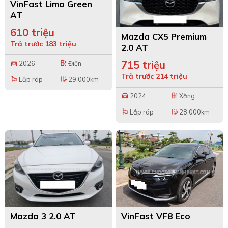
VinFast Limo Green
AT
610 triệu
Mazda CX5 Premium
Trả trước 183 triệu
2.0 AT
715 triệu
2026
Điện
directions_car
local_gas_station
Trả trước 214 triệu
Lắp ráp
29.000km
emoji_flags
edit_road
2024
Xăng
directions_car
local_gas_station
Lắp ráp
28.000km
emoji_flags
edit_road
Mazda 3 2.0 AT
VinFast VF8 Eco