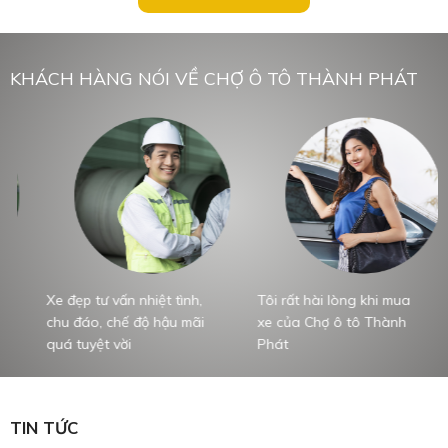
KHÁCH HÀNG NÓI VỀ CHỢ Ô TÔ THÀNH PHÁT
Xe đẹp tư vấn nhiệt tình,
Tôi rất hài lòng khi mua
T
chu đáo, chế độ hậu mãi
xe của Chợ ô tô Thành
x
quá tuyệt vời
Phát
P
TIN TỨC