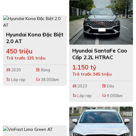
Hyundai Kona Đặc Biệt
2.0 AT
Hyundai SantaFe Cao
450 triệu
Cấp 2.2L HTRAC
Trả trước 135 triệu
1.150 tỷ
2020
Xăng
directions_car
local_gas_station
Trả trước 345 triệu
Lắp ráp
38.000km
emoji_flags
edit_road
2023
Dầu
directions_car
local_gas_station
Lắp ráp
9.000km
emoji_flags
edit_road