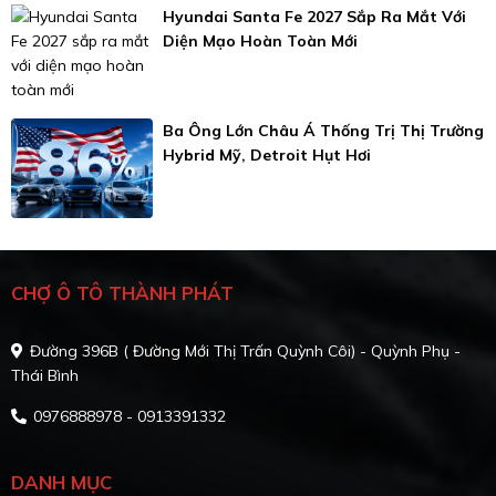
Hyundai Santa Fe 2027 Sắp Ra Mắt Với
Diện Mạo Hoàn Toàn Mới
Ba Ông Lớn Châu Á Thống Trị Thị Trường
Hybrid Mỹ, Detroit Hụt Hơi
CHỢ Ô TÔ THÀNH PHÁT
Đường 396B ( Đường Mới Thị Trấn Quỳnh Côi) - Quỳnh Phụ -
Thái Bình
0976888978 - 0913391332
DANH MỤC