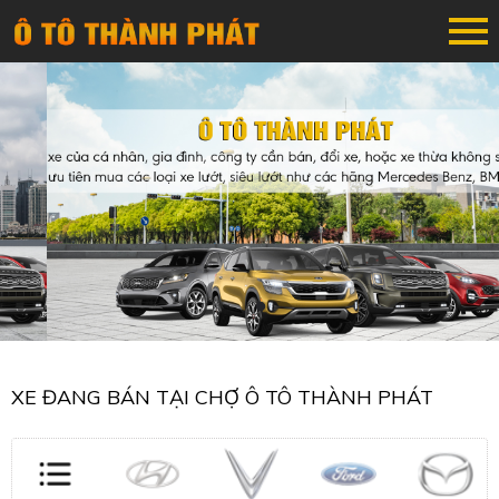
XE ĐANG BÁN TẠI CHỢ Ô TÔ THÀNH PHÁT