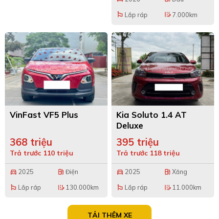
Lắp ráp
7.000km
emoji_flags
edit_road
VinFast VF5 Plus
Kia Soluto 1.4 AT
Deluxe
368 triệu
395 triệu
Trả trước 110 triệu
Trả trước 118 triệu
2025
Điện
2025
Xăng
directions_car
local_gas_station
directions_car
local_gas_station
Lắp ráp
130.000km
Lắp ráp
11.000km
emoji_flags
edit_road
emoji_flags
edit_road
TẢI THÊM XE